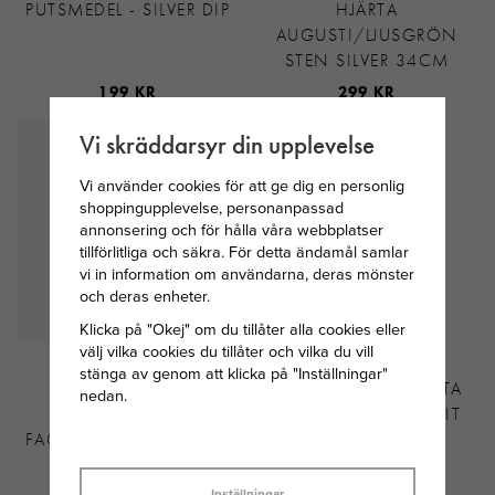
PUTSMEDEL - SILVER DIP
HJÄRTA
AUGUSTI/LJUSGRÖN
STEN SILVER 34CM
199 KR
299 KR
Vi skräddarsyr din upplevelse
Vi använder cookies för att ge dig en personlig
shoppingupplevelse, personanpassad
annonsering och för hålla våra webbplatser
tillförlitliga och säkra. För detta ändamål samlar
vi in information om användarna, deras mönster
och deras enheter.
Klicka på "Okej" om du tillåter alla cookies eller
välj vilka cookies du tillåter och vilka du vill
THOMAS SABO
SNÖ OF SWEDEN
stänga av genom att klicka på "Inställningar"
HALSBAND MED
SANNE SMALL HJÄRTA
nedan.
SILVERKULOR
ÖRHÄNGE SILVER/VIT
FACETTERADE 40-42-45
CM
Inställningar