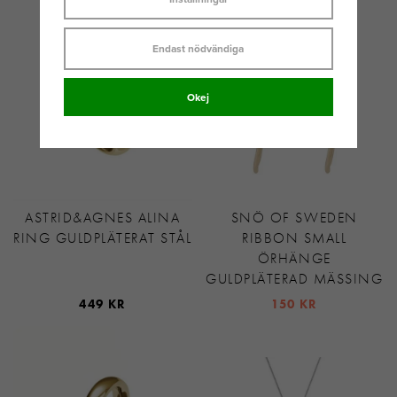
569 KR
249 KR
Endast nödvändiga
Okej
ASTRID&AGNES ALINA
SNÖ OF SWEDEN
RING GULDPLÄTERAT STÅL
RIBBON SMALL
ÖRHÄNGE
GULDPLÄTERAD MÄSSING
449 KR
150 KR