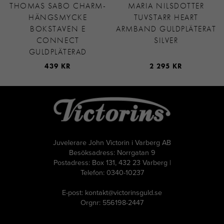
THOMAS SABO CHARM-
MARIA NILSDOTTER
HÄNGSMYCKE
TUVSTARR HEART
BOKSTAVEN E
ARMBAND GULDPLÄTERAT
CONNECT
SILVER
GULDPLÄTERAD
439 KR
2 295 KR
Juvelerare John Victorin i Varberg AB
Besöksadress: Norrgatan 9
Postadress: Box 131, 432 23 Varberg |
Telefon: 0340-10237
E-post: kontakt@victorinsguld.se
Orgnr: 556198-2447