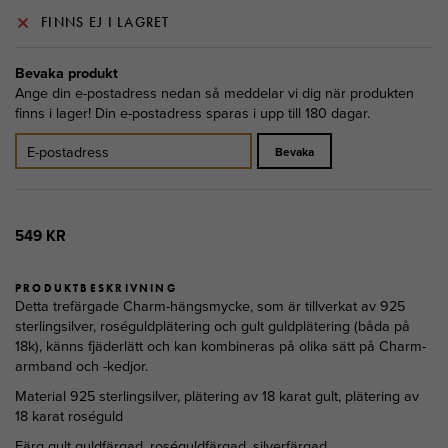
FINNS EJ I LAGRET
Bevaka produkt
Ange din e-postadress nedan så meddelar vi dig när produkten
finns i lager! Din e-postadress sparas i upp till 180 dagar.
Bevaka
549 KR
PRODUKTBESKRIVNING
Detta trefärgade Charm-hängsmycke, som är tillverkat av 925
sterlingsilver, roséguldplätering och gult guldplätering (båda på
18k), känns fjäderlätt och kan kombineras på olika sätt på Charm-
armband och -kedjor.
Material 925 sterlingsilver, plätering av 18 karat gult, plätering av
18 karat roséguld
Färg gult guldfärgad, roséguldfärgad, silverfärgad