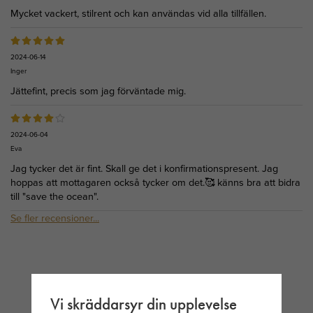
Mycket vackert, stilrent och kan användas vid alla tillfällen.
2024-06-14
Inger
Jättefint, precis som jag förväntade mig.
2024-06-04
Eva
Jag tycker det är fint. Skall ge det i konfirmationspresent. Jag
hoppas att mottagaren också tycker om det.🥰 känns bra att bidra
till "save the ocean".
Se fler recensioner...
BÄSTSÄLJARE
Vi skräddarsyr din upplevelse