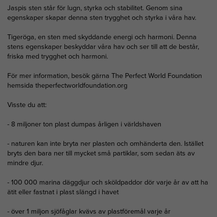
Jaspis sten står för lugn, styrka och stabilitet. Genom sina
egenskaper skapar denna sten trygghet och styrka i våra hav.
Tigeröga, en sten med skyddande energi och harmoni. Denna
stens egenskaper beskyddar våra hav och ser till att de består,
friska med trygghet och harmoni.
För mer information, besök gärna The Perfect World Foundation
hemsida theperfectworldfoundation.org
Visste du att:
- 8 miljoner ton plast dumpas årligen i världshaven
- naturen kan inte bryta ner plasten och omhänderta den. Istället
bryts den bara ner till mycket små partiklar, som sedan äts av
mindre djur.
- 100 000 marina däggdjur och sköldpaddor dör varje år av att ha
ätit eller fastnat i plast slängd i havet
- över 1 miljon sjöfåglar kvävs av plastföremål varje år