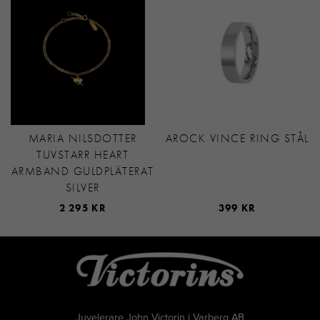
MARIA NILSDOTTER
AROCK VINCE RING STÅL
TUVSTARR HEART
ARMBAND GULDPLÄTERAT
SILVER
2 295 KR
399 KR
Juvelerare John Victorin i Varberg AB