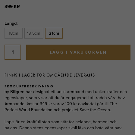
399 KR
Längd:
18cm
19,5cm
21cm
LÄGG I VARUKORGEN
FINNS I LAGER FÖR OMGÅENDE LEVERANS
PRODUKTBESKRIVNING
by Billgren har designat ett unikt armband med unika krafter och
egenskaper, som visar att du är engagerad i att rädda våra hav.
Armbandet kostar 349 kr varav 100 kr oavkortat går till The
Perfect World Foundation och projektet Save the Ocean.
Lapis är en kraftfull sten som står för helande, harmoni och
balans. Denna stens egenskaper skall läka och bota våra hav.