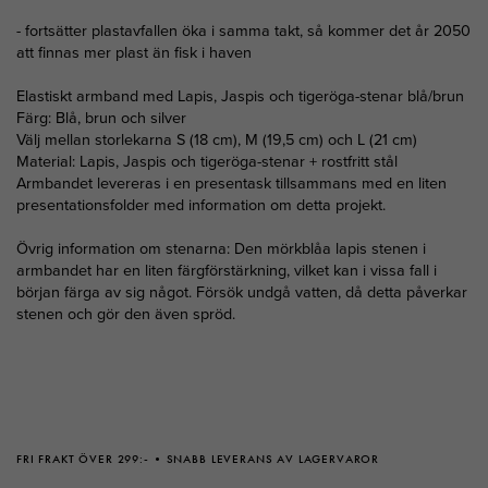
- fortsätter plastavfallen öka i samma takt, så kommer det år 2050
att finnas mer plast än fisk i haven
Elastiskt armband med Lapis, Jaspis och tigeröga-stenar blå/brun
Färg: Blå, brun och silver
Välj mellan storlekarna S (18 cm), M (19,5 cm) och L (21 cm)
Material: Lapis, Jaspis och tigeröga-stenar + rostfritt stål
Armbandet levereras i en presentask tillsammans med en liten
presentationsfolder med information om detta projekt.
Övrig information om stenarna: Den mörkblåa lapis stenen i
armbandet har en liten färgförstärkning, vilket kan i vissa fall i
början färga av sig något. Försök undgå vatten, då detta påverkar
stenen och gör den även spröd.
FRI FRAKT ÖVER 299:-
SNABB LEVERANS AV LAGERVAROR