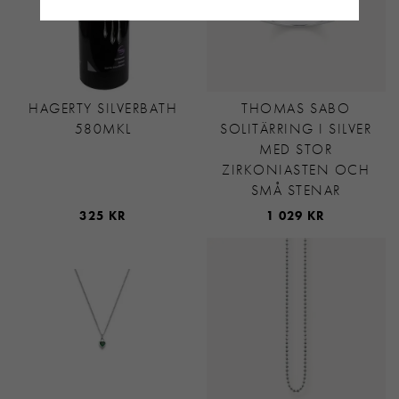
HAGERTY SILVERBATH
THOMAS SABO
580MKL
SOLITÄRRING I SILVER
MED STOR
ZIRKONIASTEN OCH
SMÅ STENAR
325 KR
1 029 KR