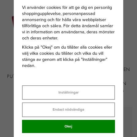
Vi använder cookies för att ge dig en personlig
shoppingupplevelse, personanpassad
annonsering och för hålla våra webbplatser
tillförlitliga och säkra. För detta ändamål samlar
vi in information om användarna, deras mönster
och deras enheter.
Klicka på "Okej" om du tillåter alla cookies eller
välj vilka cookies du tillåter och vilka du vill
stänga av genom att klicka på "Inställningar"
nedan.
CONNOISSEURS
SVEDBOM MÅNADSTEN
PUTSMEDEL - SILVER DIP
HJÄRTA
AUGUSTI/LJUSGRÖN
STEN SILVER 34CM
Inställningar
199 KR
299 KR
Endast nödvändiga
Okej