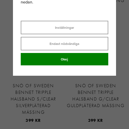
SILVERPLÄTERAD
GULDPLÄTERAD MÄSSING
nedan.
MÄSSING
349 KR
349 KR
Inställningar
Endast nödvändiga
Okej
SNÖ OF SWEDEN
SNÖ OF SWEDEN
BENNET TRIPPLE
BENNET TRIPPLE
HALSBAND S/CLEAR
HALSBAND G/CLEAR
SILVERPLÄTERAD
GULDPLÄTERAD MÄSSING
MÄSSING
399 KR
399 KR