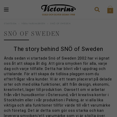
0
GULD OCH SILVER SEDAN 1908
STARTSIDA
›
VÅRA VARUMÄRKEN
›
SNÖ OF SWEDEN
SNÖ OF SWEDEN
The story behind SNÖ of Sweden
Ända sedan vi startade Snö of Sweden 2002 har vi ägnat
oss åt att skapa åt dig.
Att göra smycken för alla, varje
dag och varje tillfälle.
Detta har blivit vårt uppdrag och
uttalande.
För att skapa de tidlösa plaggen som du
efterfrågar våra kunder.
Vi är ett team placerat på delade
orter och med olika funktioner, allt från design, ekonomi,
kreativitet, lager till produktion.
Oavsett om vi arbetar
från vårt huvudkontor i Östersund, vårt kreativa kontor i
Stockholm eller i vår produktion i Peking, är vi alla lika
viktiga och alla funktioner tillför värde till vårt varumärke
och företag.
Det är detta som gör oss starka och kan
leverera smycken/ett varumärke som vi är stolta över.