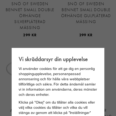
SNÖ OF SWEDEN
SNÖ OF SWEDEN
BENNET SMALL DOUBLE
BENNET SMALL DOUBLE
ÖRHÄNGE
ÖRHÄNGE GULPLÄTERAD
SILVERPLÄTERAD
MÄSSING
MÄSSING
299 KR
299 KR
Vi skräddarsyr din upplevelse
Vi använder cookies för att ge dig en personlig
shoppingupplevelse, personanpassad
annonsering och för hålla våra webbplatser
tillförlitliga och säkra. För detta ändamål samlar
vi in information om användarna, deras mönster
och deras enheter.
SNÖ OF SWEDEN
SNÖ OF SWEDEN
Klicka på "Okej" om du tillåter alla cookies eller
BENNET TRIPPLE
BENNET TRIPPLE
välj vilka cookies du tillåter och vilka du vill
ARMBAND S/CLEAR
ARMBAND G/CLEAR
stänga av genom att klicka på "Inställningar"