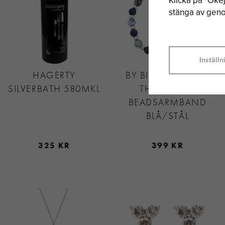
Klicka på "Okej"
stänga av genom
Inställn
HAGERTY
BY BILLGREN SAVE
SILVERBATH 580MKL
THE OCEAN
BEADSARMBAND
BLÅ/STÅL
325 KR
399 KR