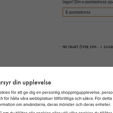
lager! Din e-postadress spar
FRI FRAKT ÖVER 299:-
SNAB
rsyr din upplevelse
BÄSTSÄLJARE
okies för att ge dig en personlig shoppingupplevelse, per
 för hålla våra webbplatser tillförlitliga och säkra. För dett
nformation om användarna, deras mönster och deras enheter.