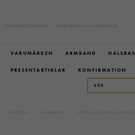
FRAKTFRITT ÖVER 299 KR
SNABB LEVERANS AV LAGERVAROR
VARUMÄRKEN
ARMBAND
HALSBA
PRESENTARTIKLAR
KONFIRMATION
STARTSIDA
›
ARMBAND
›
GEORG JENSEN MOONLIG