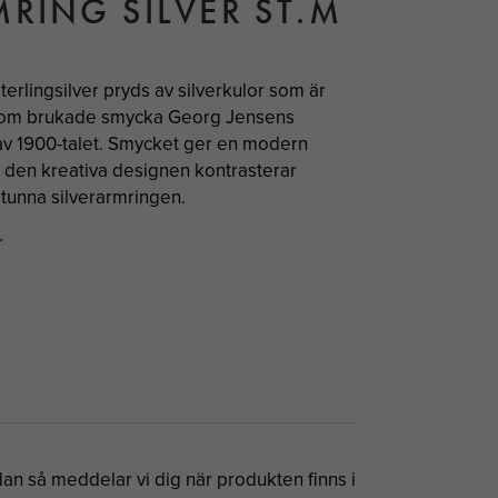
RING SILVER ST.M
erlingsilver pryds av silverkulor som är
 som brukade smycka Georg Jensens
 av 1900-talet. Smycket ger en modern
h den kreativa designen kontrasterar
tunna silverarmringen.
r
n så meddelar vi dig när produkten finns i