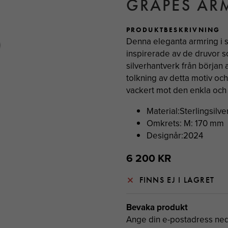
GRAPES ARM
PRODUKTBESKRIVNING
Denna eleganta armring i st
inspirerade av de druvor
silverhantverk från början
tolkning av detta motiv oc
vackert mot den enkla och 
Material:Sterlingsilve
Omkrets: M: 170 mm
Designår:2024
6 200 KR
FINNS EJ I LAGRET
Bevaka produkt
Ange din e-postadress neda