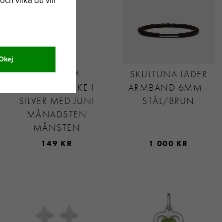
och vilka du vill
Okej
SVEDBOM
SKULTUNA LÄDER
HÄNGSMYCKE I
ARMBAND 6MM -
SILVER MED JUNI
STÅL/BRUN
MÅNADSTEN
MÅNSTEN
149 KR
1 000 KR