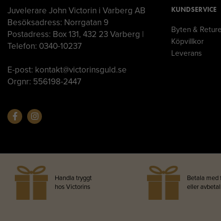
Juvelerare John Victorin i Varberg AB
KUNDSERVICE
Besöksadress: Norrgatan 9
Byten & Retur
Postadress: Box 131, 432 23 Varberg |
Köpvillkor
Telefon: 0340-10237
Leverans
E-post: kontakt@victorinsguld.se
Orgnr: 556198-2447
Handla tryggt
Betala med 
hos Victorins
eller avbeta