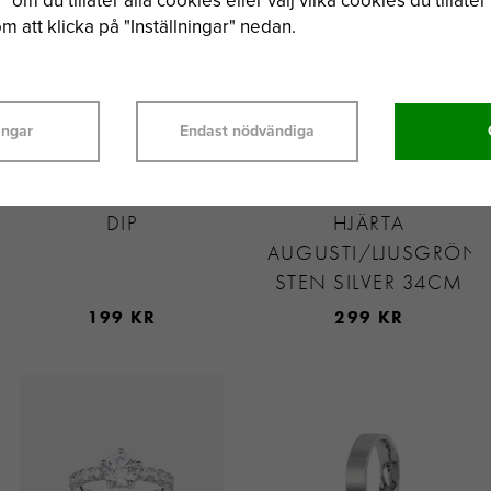
 om du tillåter alla cookies eller välj vilka cookies du tillåter 
 att klicka på "Inställningar" nedan.
ingar
Endast nödvändiga
CONNOISSEURS
SVEDBOM
PUTSMEDEL - SILVER
MÅNADSTEN
DIP
HJÄRTA
AUGUSTI/LJUSGRÖN
STEN SILVER 34CM
199 KR
299 KR