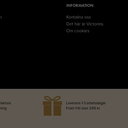
INFORMATION
er
Kontakta oss
Det här är Victorins.
Om cookies
faktura
Leverans 1-3 arbetsdagar
lning
Frakt fritt över 299 kr