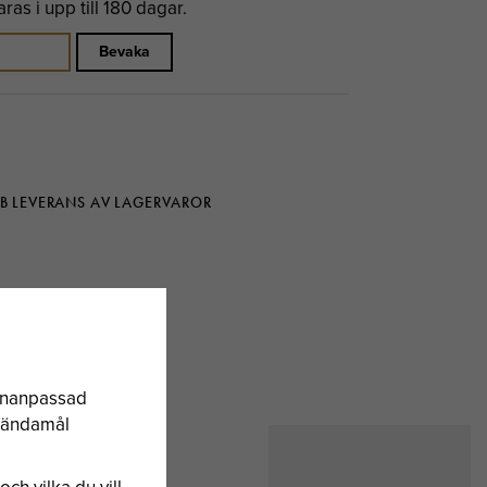
as i upp till 180 dagar.
Bevaka
B LEVERANS AV LAGERVAROR
sonanpassad
a ändamål