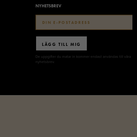
NYHETSBREV
LÄGG TILL MIG
De uppgifter du matar in kommer endast användas till våra
nyhetsbrev.