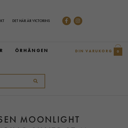
KT
DET HÄR ÄR VICTORINS
R
ÖRHÄNGEN
DIN VARUKORG
0
SEN MOONLIGHT