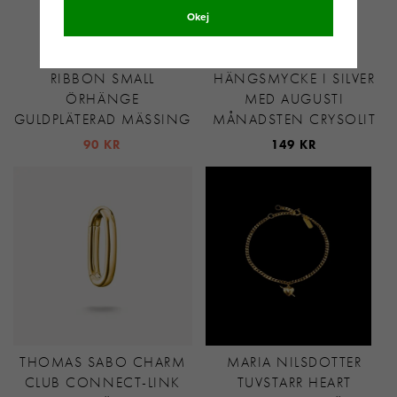
Okej
SNÖ OF SWEDEN
SVEDBOM
RIBBON SMALL
HÄNGSMYCKE I SILVER
ÖRHÄNGE
MED AUGUSTI
GULDPLÄTERAD MÄSSING
MÅNADSTEN CRYSOLIT
90 KR
149 KR
THOMAS SABO CHARM
MARIA NILSDOTTER
CLUB CONNECT-LINK
TUVSTARR HEART