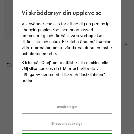
Vi skräddarsyr din upplevelse
Vi använder cookies för att ge dig en personlig
shoppingupplevelse, personanpassad
annonsering och för hålla våra webbplatser
tillförlitliga och säkra. För detta ändamål samlar
THOMAS SABO
AROCK VINCE RING STÅL
vi in information om användarna, deras mönster
HALSBAND MED
och deras enheter.
SILVERKULOR
Klicka på "Okej" om du tillåter alla cookies eller
FACETTERADE 40-42-45
välj vilka cookies du tillåter och vilka du vill
CM
stänga av genom att klicka på "Inställningar"
nedan.
569 KR
399 KR
Inställningar
Endast nödvändiga