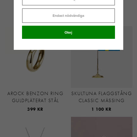
CONNECT
GULDPLÄTERAD
Endast nödvändiga
449 KR
439 KR
Okej
AROCK BENZON RING
SKULTUNA FLAGGSTÅNG
GULDPLÄTERAT STÅL
CLASSIC MÄSSING
399 KR
1 100 KR