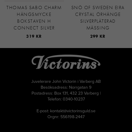
THOMAS SABO CHARM
SNÖ OF SWEDEN EIRA
HÄNGSMYCKE
CRYSTAL ÖRHÄNGE
BOKSTAVEN H
SILVERPLÄTERAD
CONNECT SILVER
MÄSSING
319 KR
299 KR
Juvelerare John Victorin i Varberg AB
Besöksadress: Norrgatan 9
Postadress: Box 131, 432 23 Varberg |
Telefon: 0340-10237
E-post: kontakt@victorinsguld.se
Orgnr: 556198-2447