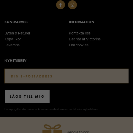
KUNDSERVICE
INFORMATION
Byten & Returer
Kontakta oss
Köpvillkor
Det här är Victorins.
Leverans
Om cookies
NYHETSBREV
LÄGG TILL MIG
De uppgifter du matar in kommer endast användas till våra nyhetsbrev.
Handla tryggt