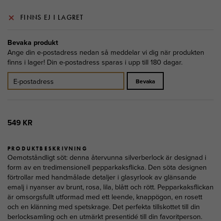
FINNS EJ I LAGRET
Bevaka produkt
Ange din e-postadress nedan så meddelar vi dig när produkten
finns i lager! Din e-postadress sparas i upp till 180 dagar.
Bevaka
549 KR
PRODUKTBESKRIVNING
Oemotståndligt söt: denna återvunna silverberlock är designad i
form av en tredimensionell pepparkaksflicka. Den söta designen
förtrollar med handmålade detaljer i glasyrlook av glänsande
emalj i nyanser av brunt, rosa, lila, blått och rött. Pepparkaksflickan
är omsorgsfullt utformad med ett leende, knappögon, en rosett
och en klänning med spetskrage. Det perfekta tillskottet till din
berlocksamling och en utmärkt presentidé till din favoritperson.