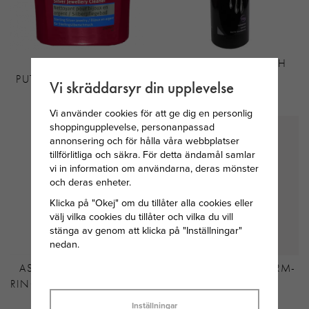
CONNOISSEURS
HAGERTY SILVERBATH
PUTSMEDEL - SILVER DIP
580MKL
Vi skräddarsyr din upplevelse
199 KR
325 KR
Vi använder cookies för att ge dig en personlig
shoppingupplevelse, personanpassad
annonsering och för hålla våra webbplatser
tillförlitliga och säkra. För detta ändamål samlar
vi in information om användarna, deras mönster
och deras enheter.
Klicka på "Okej" om du tillåter alla cookies eller
välj vilka cookies du tillåter och vilka du vill
stänga av genom att klicka på "Inställningar"
nedan.
ASTRID&AGNES ALINA
THOMAS SABO CHARM-
RING GULDPLÄTERAT STÅL
HÄNGSMYCKE
BOKSTAVEN E
Inställningar