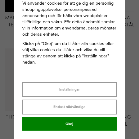
Vi använder cookies för att ge dig en personlig
shoppingupplevelse, personanpassad
annonsering och för hålla våra webbplatser
MARIA NILSDOTTER PEARL
ASTRID&AGNES ALINA
tillförlitliga och säkra. För detta ändamål samlar
TEAR ÖRHÄNGE SILVER
RING GULDPLÄTERAT STÅL
vi in information om användarna, deras mönster
MED PÄRLA
och deras enheter.
1 995 KR
449 KR
Klicka på "Okej" om du tillåter alla cookies eller
välj vilka cookies du tillåter och vilka du vill
stänga av genom att klicka på "Inställningar"
nedan.
Inställningar
Endast nödvändiga
THOMAS SABO CHARM-
AROCK BENZON RING
HÄNGSMYCKE
GULDPLÄTERAT STÅL
Okej
BOKSTAVEN E
CONNECT