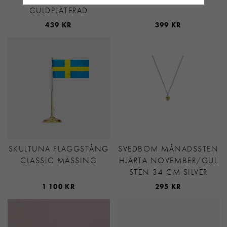
GULDPLÄTERAD
439 KR
399 KR
SKULTUNA FLAGGSTÅNG
SVEDBOM MÅNADSSTEN
CLASSIC MÄSSING
HJÄRTA NOVEMBER/GUL
STEN 34 CM SILVER
1 100 KR
295 KR