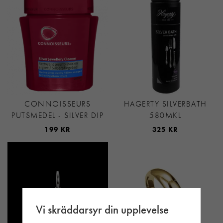
CONNOISSEURS
HAGERTY SILVERBATH
PUTSMEDEL - SILVER DIP
580MKL
199 KR
325 KR
Vi skräddarsyr din upplevelse