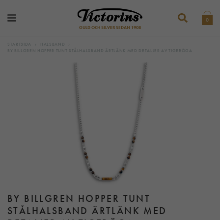
0
GULD OCH SILVER SEDAN 1908
STARTSIDA
›
HALSBAND
›
BY BILLGREN HOPPER TUNT STÅLHALSBAND ÄRTLÄNK MED DETALJER AV TIGERÖGA
BY BILLGREN HOPPER TUNT
STÅLHALSBAND ÄRTLÄNK MED