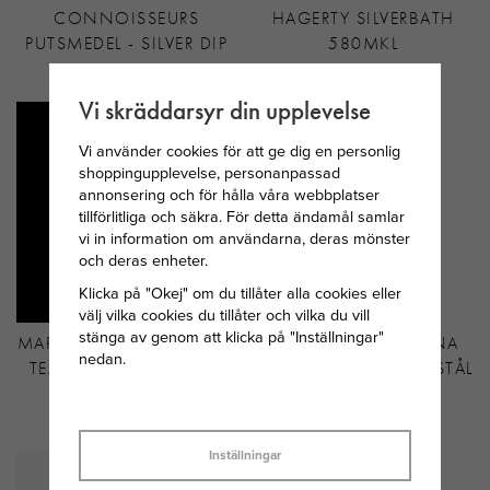
CONNOISSEURS
HAGERTY SILVERBATH
PUTSMEDEL - SILVER DIP
580MKL
199 KR
325 KR
Vi skräddarsyr din upplevelse
Vi använder cookies för att ge dig en personlig
shoppingupplevelse, personanpassad
annonsering och för hålla våra webbplatser
tillförlitliga och säkra. För detta ändamål samlar
vi in information om användarna, deras mönster
och deras enheter.
Klicka på "Okej" om du tillåter alla cookies eller
välj vilka cookies du tillåter och vilka du vill
stänga av genom att klicka på "Inställningar"
MARIA NILSDOTTER PEARL
ASTRID&AGNES ALINA
nedan.
TEAR ÖRHÄNGE SILVER
RING GULDPLÄTERAT STÅL
MED PÄRLA
1 995 KR
449 KR
Inställningar