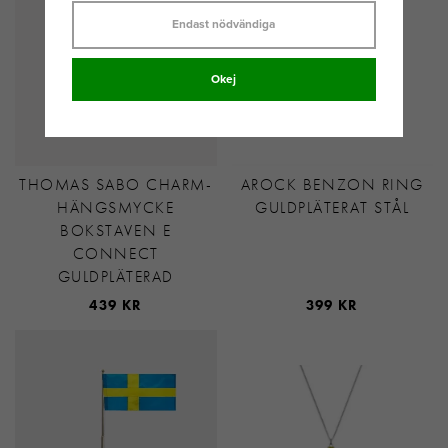
Endast nödvändiga
Okej
THOMAS SABO CHARM-
AROCK BENZON RING
HÄNGSMYCKE
GULDPLÄTERAT STÅL
BOKSTAVEN E
CONNECT
GULDPLÄTERAD
439 KR
399 KR