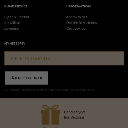
KUNDSERVICE
INFORMATION
Byten & Returer
Kontakta oss
Köpvillkor
Det här är Victorins.
Leverans
Om cookies
NYHETSBREV
LÄGG TILL MIG
De uppgifter du matar in kommer endast användas till våra nyhetsbrev.
Handla tryggt
hos Victorins