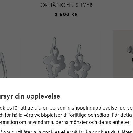
ÖRHÄNGEN SILVER
2 500 KR
rsyr din upplevelse
HOOKED
EFVA ATTLING GENIE
BY SOF
okies för att ge dig en personlig shoppingupplevelse, per
NG
ÖRHÄNGEN SILVER
MINI 
 för hålla våra webbplatser tillförlitliga och säkra. För dett
N
nformation om användarna, deras mönster och deras enheter.
 om du tillåter alla cookies eller välj vilka cookies du tillåter 