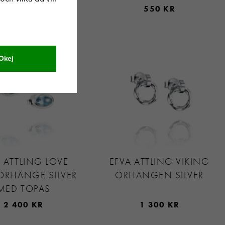
790 KR
550 KR
Okej
 ATTLING LOVE
EFVA ATTLING VIKING
ÖRHÄNGE SILVER
ÖRHÄNGEN SILVER
MED TOPAS
2 400 KR
1 300 KR