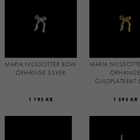
MARIA NILSDOTTER BOW
MARIA NILSDOTT
ÖRHÄNGE SILVER
ÖRHÄNG
GULDPLÄTERAT S
1 195 KR
1 595 KR