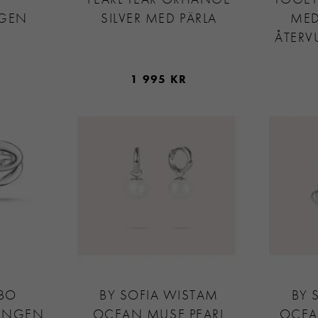
NGEN
SILVER MED PÄRLA
MED
ÅTERV
1 995 KR
BO
BY SOFIA WISTAM
BY 
ÄNGEN
OCEAN MUSE PEARL
OCEA