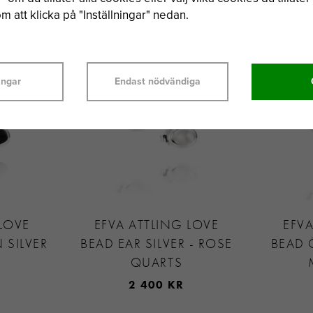
3 500 KR
 att klicka på "Inställningar" nedan.
ingar
Endast nödvändiga
 LOVE
EFVA ATTLING LOVE
EFVA
SILVER
BEAD EAR SILVER - ROSE
BEAD 
QUARTS
2 400 KR