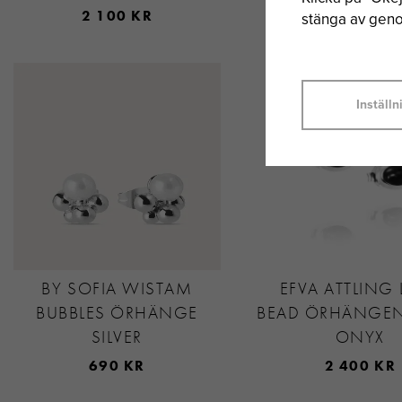
2 100 KR
1 500 KR
stänga av genom
Inställn
BY SOFIA WISTAM
EFVA ATTLING
BUBBLES ÖRHÄNGE
BEAD ÖRHÄNGEN 
SILVER
ONYX
690 KR
2 400 KR