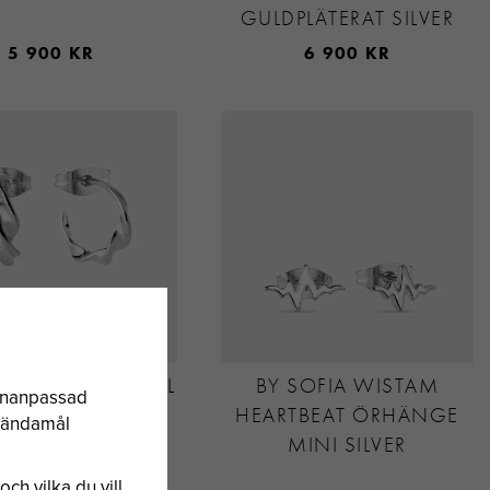
GULDPLÄTERAT SILVER
5 900 KR
6 900 KR
IA WISTAM TWIRL
BY SOFIA WISTAM
sonanpassad
ÖRHÄNGE SILVER
HEARTBEAT ÖRHÄNGE
a ändamål
MINI SILVER
och vilka du vill