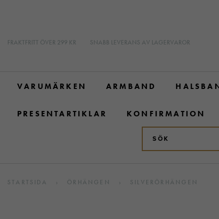
FRAKTFRITT ÖVER 299 KR
SNABB LEVERANS AV LAGERVAROR
VARUMÄRKEN
ARMBAND
HALSBA
PRESENTARTIKLAR
KONFIRMATION
STARTSIDA
›
ÖRHÄNGEN
›
SILVERÖRHÄNGEN