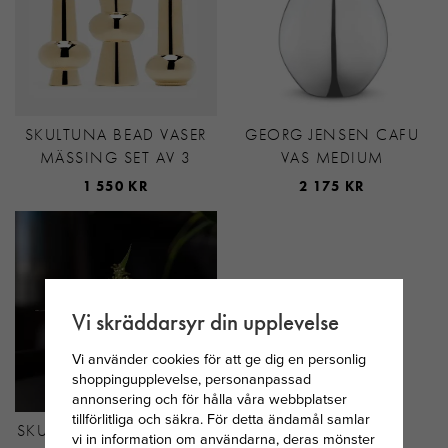
SKULTUNA BEAD VASER
GEORG JENSEN CAFU
MÄSSING SET AV 3
VAS MEDIUM
1 550 KR
2 175 KR
Vi skräddarsyr din upplevelse
Vi använder cookies för att ge dig en personlig
shoppingupplevelse, personanpassad
annonsering och för hålla våra webbplatser
tillförlitliga och säkra. För detta ändamål samlar
SKULTUNA MINI-VAS TILL
vi in information om användarna, deras mönster