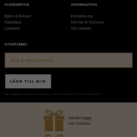
KUNDSERVICE
INFORMATION
Byten & Returer
Kontakta oss
Köpvillkor
Det här är Victorins.
Leverans
Om cookies
NYHETSBREV
LÄGG TILL MIG
De uppgifter du matar in kommer endast användas till våra nyhetsbrev.
Handla tryggt
hos Victorins