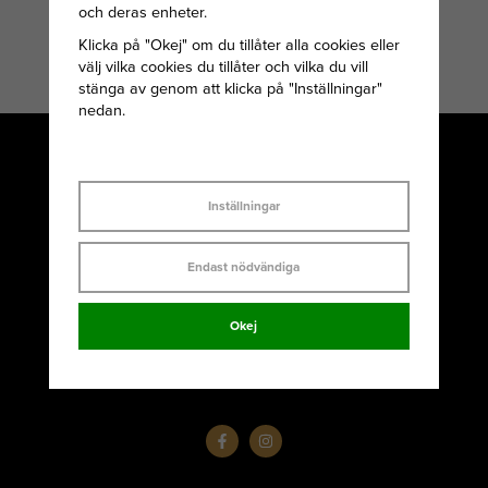
LILJAN LJUSSTAKE
och deras enheter.
150 KR
Klicka på "Okej" om du tillåter alla cookies eller
välj vilka cookies du tillåter och vilka du vill
stänga av genom att klicka på "Inställningar"
nedan.
Inställningar
Juvelerare John Victorin i Varberg AB
Besöksadress: Norrgatan 9
Endast nödvändiga
Postadress: Box 131, 432 23 Varberg |
Telefon: 0340-10237
Okej
E-post: kontakt@victorinsguld.se
Orgnr: 556198-2447