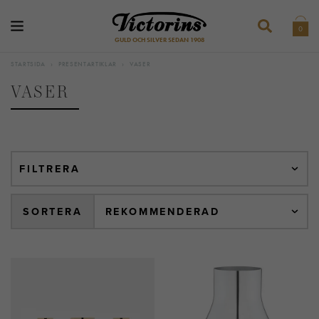
0
GULD OCH SILVER SEDAN 1908
STARTSIDA
›
PRESENTARTIKLAR
›
VASER
VASER
FILTRERA
SORTERA