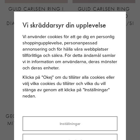
GULD CARLSEN RING I
GULD CARLSEN RING
18K VITGULD MED
18K RÖDGULD MED
DIAMANT 0,06CT W/SI
DIAMANT 0,10 CT W/SI
Vi skräddarsyr din upplevelse
ST.58
Vi använder cookies för att ge dig en personlig
9 899 KR
9 895 KR
shoppingupplevelse, personanpassad
annonsering och för hålla våra webbplatser
tillförlitliga och säkra. För detta ändamål samlar
vi in information om användarna, deras mönster
och deras enheter.
Klicka på "Okej" om du tillåter alla cookies eller
välj vilka cookies du tillåter och vilka du vill
stänga av genom att klicka på "Inställningar"
nedan.
GEORG JENSEN FUSION
MITTENRING I VITGULD
Inställningar
OCH DIAMANTER
27 300 KR