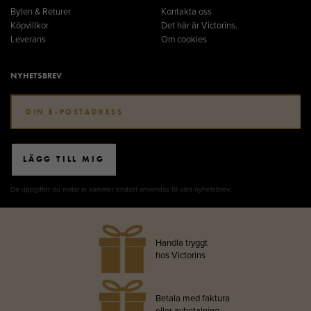
Byten & Returer
Kontakta oss
Köpvillkor
Det här är Victorins.
Leverans
Om cookies
NYHETSBREV
LÄGG TILL MIG
De uppgifter du matar in kommer endast användas till våra nyhetsbrev.
Handla tryggt
hos Victorins
Betala med faktura
eller avbetalning