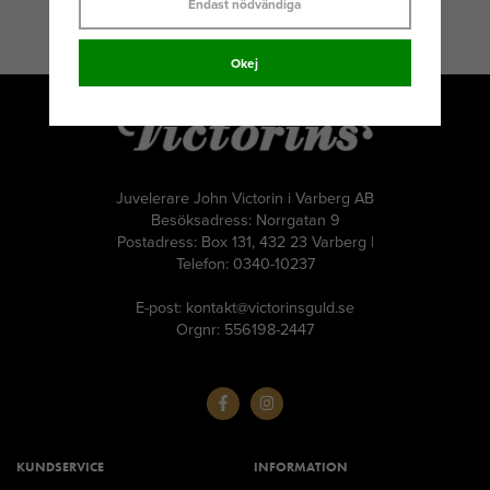
Endast nödvändiga
Okej
Juvelerare John Victorin i Varberg AB
Besöksadress: Norrgatan 9
Postadress: Box 131, 432 23 Varberg |
Telefon: 0340-10237
E-post: kontakt@victorinsguld.se
Orgnr: 556198-2447
KUNDSERVICE
INFORMATION