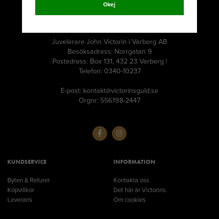
Okej
Juvelerare John Victorin i Varberg AB
Besöksadress: Norrgatan 9
Postadress: Box 131, 432 23 Varberg |
Telefon: 0340-10237
E-post: kontakt@victorinsguld.se
Orgnr: 556198-2447
KUNDSERVICE
INFORMATION
Byten & Returer
Kontakta oss
Köpvillkor
Det här är Victorins.
Leverans
Om cookies