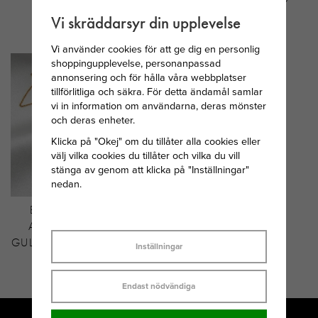
HALSBAND SILVER
SILVER
Vi skräddarsyr din upplevelse
477 KR
297 KR
Vi använder cookies för att ge dig en personlig
shoppingupplevelse, personanpassad
annonsering och för hålla våra webbplatser
tillförlitliga och säkra. För detta ändamål samlar
vi in information om användarna, deras mönster
och deras enheter.
Klicka på "Okej" om du tillåter alla cookies eller
välj vilka cookies du tillåter och vilka du vill
stänga av genom att klicka på "Inställningar"
nedan.
BY SOFIA WISTAM
ARROW HALSBAND
GULDPLÄTERAD MÄSSING
Inställningar
297 KR
Endast nödvändiga