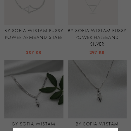
BY SOFIA WISTAM PUSSY
BY SOFIA WISTAM PUSSY
POWER ARMBAND SILVER
POWER HALSBAND
SILVER
207 KR
297 KR
BY SOFIA WISTAM
BY SOFIA WISTAM
ARROW CHUNKY
ARROW HALSBAND