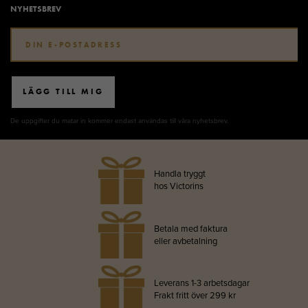
NYHETSBREV
LÄGG TILL MIG
De uppgifter du matar in kommer endast användas till våra nyhetsbrev.
Handla tryggt
hos Victorins
Betala med faktura
eller avbetalning
Leverans 1-3 arbetsdagar
Frakt fritt över 299 kr