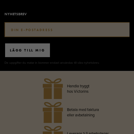
NYHETSBREV
LÄGG TILL MIG
De uppgifter du matar in kommer endast användas till våra nyhetsbrev.
Handla tryggt
hos Victorins
Betala med faktura
eller avbetalning
Leverans 1-3 arbetsdagar