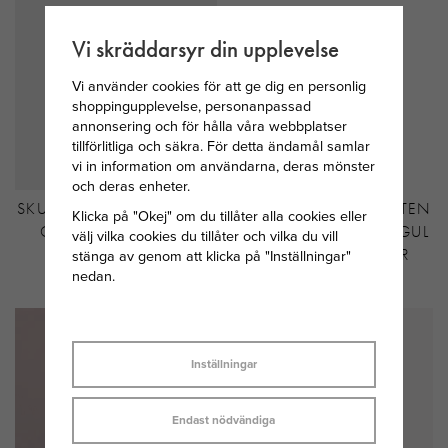
Vi skräddarsyr din upplevelse
Vi använder cookies för att ge dig en personlig
shoppingupplevelse, personanpassad
annonsering och för hålla våra webbplatser
tillförlitliga och säkra. För detta ändamål samlar
vi in information om användarna, deras mönster
och deras enheter.
SKULTUNA FLAGGSTÅNG
SVEDBOM MÅNADSSTEN
Klicka på "Okej" om du tillåter alla cookies eller
CLASSIC MÄSSING
HJÄRTA NOVEMBER/GUL
välj vilka cookies du tillåter och vilka du vill
STEN 34 CM SILVER
stänga av genom att klicka på "Inställningar"
nedan.
1 100 KR
295 KR
Inställningar
Endast nödvändiga