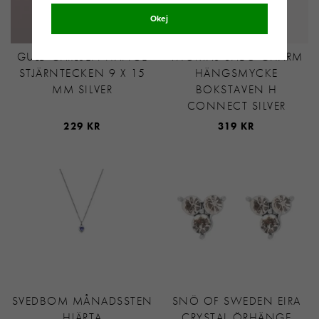
Okej
GULD CARLSÈN HÄNGE
THOMAS SABO CHARM
STJÄRNTECKEN 9 X 15
HÄNGSMYCKE
MM SILVER
BOKSTAVEN H
CONNECT SILVER
229 KR
319 KR
SVEDBOM MÅNADSSTEN
SNÖ OF SWEDEN EIRA
HJÄRTA
CRYSTAL ÖRHÄNGE