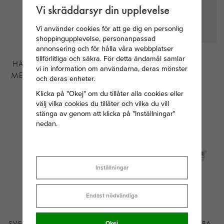
Vi skräddarsyr din upplevelse
Vi använder cookies för att ge dig en personlig
shoppingupplevelse, personanpassad
annonsering och för hålla våra webbplatser
SVEDBOM
SKULTUNA LÄDER
tillförlitliga och säkra. För detta ändamål samlar
HÄNGSMYCKE I SILVER
ARMBAND 6MM -
vi in information om användarna, deras mönster
MED JUNI MÅNADSTEN
STÅL/BRUN
och deras enheter.
MÅNSTEN
Klicka på "Okej" om du tillåter alla cookies eller
149 KR
1 000 KR
välj vilka cookies du tillåter och vilka du vill
stänga av genom att klicka på "Inställningar"
nedan.
Inställningar
Endast nödvändiga
SVEDBOM MÅNADSSTEN
SNÖ OF SWEDEN EIRA
Okej