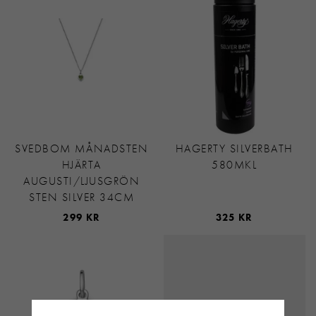
SVEDBOM MÅNADSTEN
HAGERTY SILVERBATH
HJÄRTA
580MKL
AUGUSTI/LJUSGRÖN
STEN SILVER 34CM
299 KR
325 KR