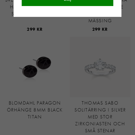
HJÄRTA MAJ / GRÖN
CRYSTAL ÖRHÄNGE
STEN 34 CM SILVER
SILVERPLÄTERAD
MÄSSING
299 KR
299 KR
BLOMDAHL PARAGON
THOMAS SABO
ÖRHÄNGE 8MM BLACK
SOLITÄRRING I SILVER
TITAN
MED STOR
ZIRKONIASTEN OCH
SMÅ STENAR