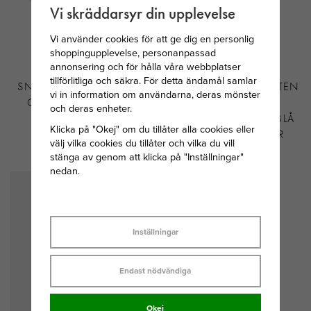
Vi skräddarsyr din upplevelse
Vi använder cookies för att ge dig en personlig
shoppingupplevelse, personanpassad
annonsering och för hålla våra webbplatser
tillförlitliga och säkra. För detta ändamål samlar
SNÖ OF SWEDEN EIRA
SVEDBOM MÅNADSSTEN
vi in information om användarna, deras mönster
CRYSTAL ÖRHÄNGE
HJÄRTA
och deras enheter.
SILVERPLÄTERAD
DECEMBER/TURKOSBLÅ
Klicka på "Okej" om du tillåter alla cookies eller
MÄSSING
STEN 34 CM SILVER
välj vilka cookies du tillåter och vilka du vill
299 KR
295 KR
stänga av genom att klicka på "Inställningar"
nedan.
Inställningar
Endast nödvändiga
Okej