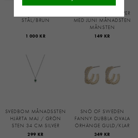
SKULTUNA LÄDER
SVEDBOM
ARMBAND 6MM -
HÄNGSMYCKE I SILVER
STÅL/BRUN
MED JUNI MÅNADSTEN
MÅNSTEN
1 000 KR
149 KR
SVEDBOM MÅNADSSTEN
SNÖ OF SWEDEN
HJÄRTA MAJ / GRÖN
FANNY DUBBLA OVALA
STEN 34 CM SILVER
ÖRHÄNGE GULD/KLAR
299 KR
349 KR