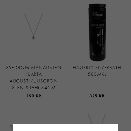
SVEDBOM MÅNADSTEN
HAGERTY SILVERBATH
HJÄRTA
580MKL
AUGUSTI/LJUSGRÖN
STEN SILVER 34CM
299 KR
325 KR