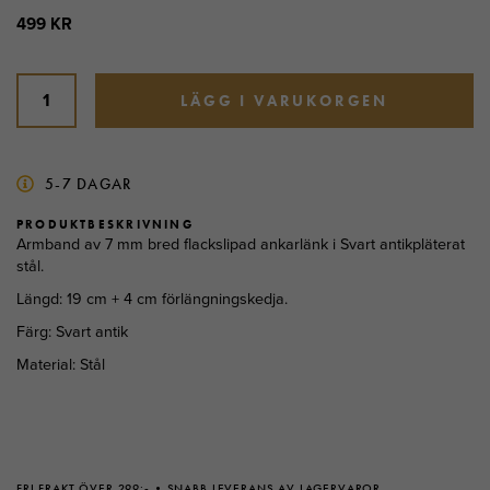
499 KR
LÄGG I VARUKORGEN
5-7 DAGAR
PRODUKTBESKRIVNING
Armband av 7 mm bred flackslipad ankarlänk i Svart antikpläterat
stål.
Längd: 19 cm + 4 cm förlängningskedja.
Färg: Svart antik
Material: Stål
FRI FRAKT ÖVER 299:-
SNABB LEVERANS AV LAGERVAROR