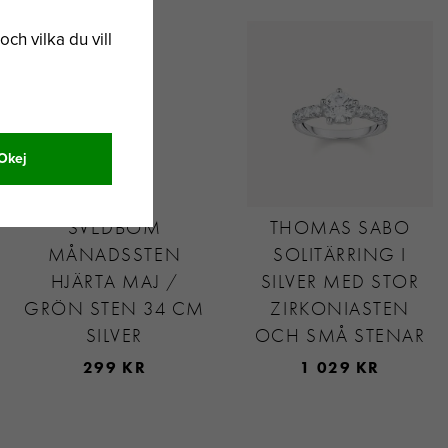
och vilka du vill
Okej
SVEDBOM
THOMAS SABO
MÅNADSSTEN
SOLITÄRRING I
HJÄRTA MAJ /
SILVER MED STOR
GRÖN STEN 34 CM
ZIRKONIASTEN
SILVER
OCH SMÅ STENAR
299 KR
1 029 KR