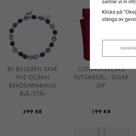
samlar vi in i
Klicka på "Okej"
stänga av genom
Inställn
BY BILLGREN SAVE
CONNOISSEURS
THE OCEAN
PUTSMEDEL - SILVER
BEADSARMBAND
DIP
BLÅ/STÅL
399 KR
199 KR