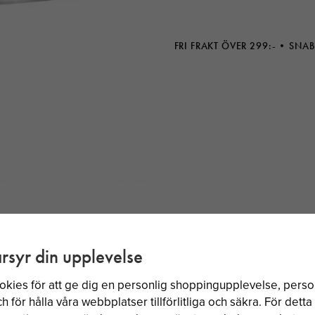
FRI FRAKT ÖVER 299:-
SNAB
rsyr din upplevelse
BÄSTSÄLJARE
okies för att ge dig en personlig shoppingupplevelse, per
 för hålla våra webbplatser tillförlitliga och säkra. För dett