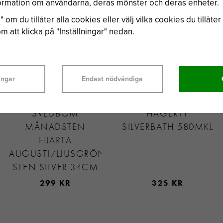
nformation om användarna, deras mönster och deras enheter.
 om du tillåter alla cookies eller välj vilka cookies du tillåter 
 att klicka på "Inställningar" nedan.
ingar
Endast nödvändiga
SVEDBOM
HAGERTY
MÅNADSTEN
SILVERBATH 580MKL
HJÄRTA
AUGUSTI/LJUSGRÖN
STEN SILVER 34CM
299 KR
325 KR