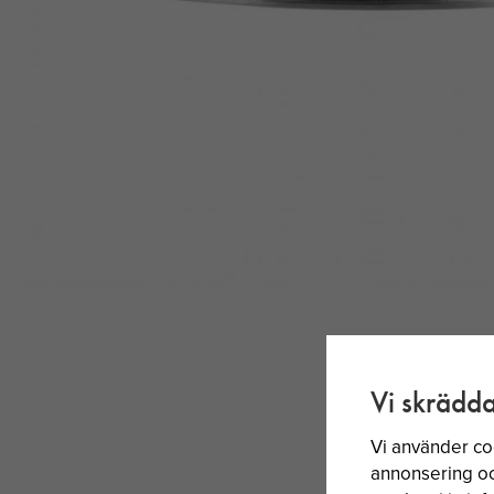
Vi skrädda
Vi använder co
annonsering och