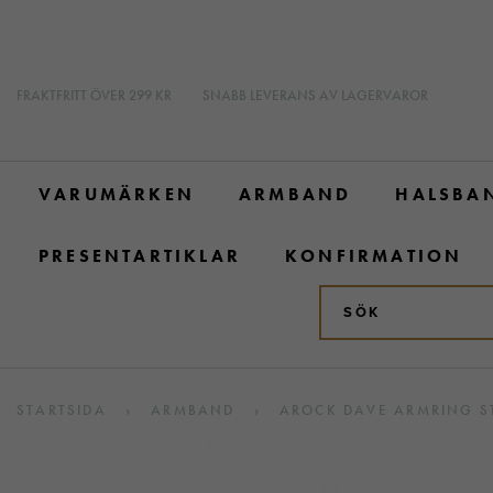
FRAKTFRITT ÖVER 299 KR
SNABB LEVERANS AV LAGERVAROR
VARUMÄRKEN
ARMBAND
HALSBA
PRESENTARTIKLAR
KONFIRMATION
STARTSIDA
›
ARMBAND
›
AROCK DAVE ARMRING S