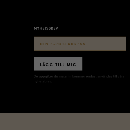
NYHETSBREV
LÄGG TILL MIG
De uppgifter du matar in kommer endast användas till våra
nyhetsbrev.