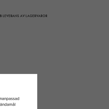
B LEVERANS AV LAGERVAROR
sonanpassad
a ändamål