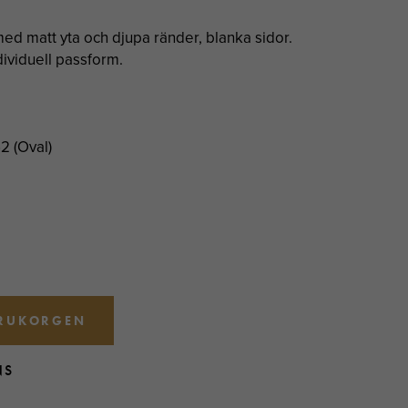
med matt yta och djupa ränder, blanka sidor.
dividuell passform.
2 (Oval)
ARUKORGEN
NS