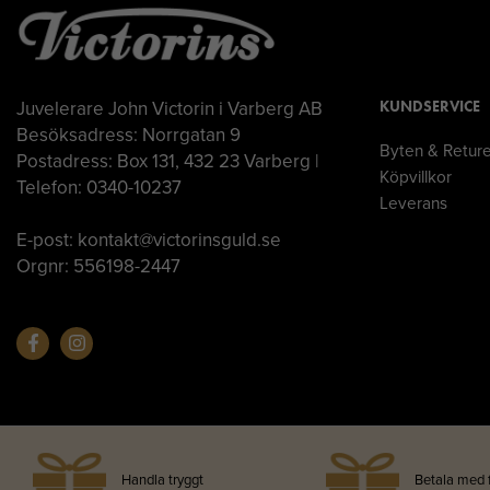
Juvelerare John Victorin i Varberg AB
KUNDSERVICE
Besöksadress: Norrgatan 9
Byten & Retur
Postadress: Box 131, 432 23 Varberg |
Köpvillkor
Telefon: 0340-10237
Leverans
E-post: kontakt@victorinsguld.se
Orgnr: 556198-2447
Handla tryggt
Betala med 