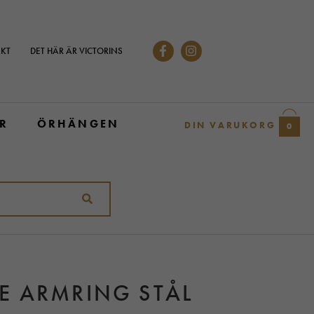
KT
DET HÄR ÄR VICTORINS
R
ÖRHÄNGEN
DIN VARUKORG
0
E ARMRING STÅL