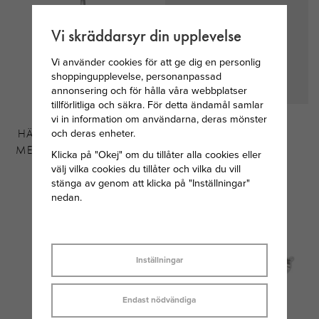
Vi skräddarsyr din upplevelse
Vi använder cookies för att ge dig en personlig
shoppingupplevelse, personanpassad
annonsering och för hålla våra webbplatser
tillförlitliga och säkra. För detta ändamål samlar
SVEDBOM
SKULTUNA LÄDER
vi in information om användarna, deras mönster
och deras enheter.
HÄNGSMYCKE I SILVER
ARMBAND 6MM -
MED JUNI MÅNADSTEN
STÅL/BRUN
Klicka på "Okej" om du tillåter alla cookies eller
MÅNSTEN
välj vilka cookies du tillåter och vilka du vill
stänga av genom att klicka på "Inställningar"
149 KR
1 000 KR
nedan.
Inställningar
Endast nödvändiga