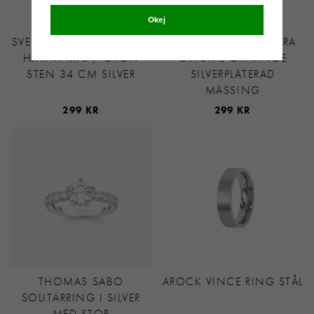
Okej
SVEDBOM MÅNADSSTEN
SNÖ OF SWEDEN EIRA
HJÄRTA MAJ / GRÖN
CRYSTAL ÖRHÄNGE
STEN 34 CM SILVER
SILVERPLÄTERAD
MÄSSING
299 KR
299 KR
THOMAS SABO
AROCK VINCE RING STÅL
SOLITÄRRING I SILVER
MED STOR