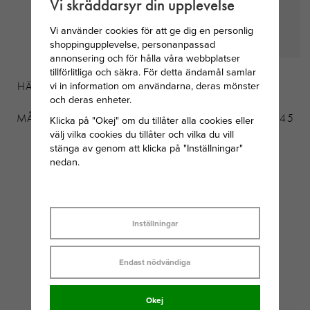
Vi skräddarsyr din upplevelse
Vi använder cookies för att ge dig en personlig
shoppingupplevelse, personanpassad
annonsering och för hålla våra webbplatser
SVEDBOM
THOMAS SABO
tillförlitliga och säkra. För detta ändamål samlar
vi in information om användarna, deras mönster
HÄNGSMYCKE I SILVER
HALSBAND MED
och deras enheter.
MED AUGUSTI
SILVERKULOR
MÅNADSTEN CRYSOLIT
FACETTERADE 40-42-45
Klicka på "Okej" om du tillåter alla cookies eller
välj vilka cookies du tillåter och vilka du vill
CM
stänga av genom att klicka på "Inställningar"
149 KR
569 KR
nedan.
Inställningar
Endast nödvändiga
Okej