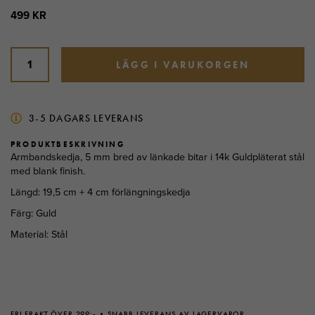
499 KR
LÄGG I VARUKORGEN
3-5 DAGARS LEVERANS
PRODUKTBESKRIVNING
Armbandskedja, 5 mm bred av länkade bitar i 14k Guldpläterat stål
med blank finish.
Längd: 19,5 cm + 4 cm förlängningskedja
Färg: Guld
Material: Stål
FRI FRAKT ÖVER 299:-
SNABB LEVERANS AV LAGERVAROR