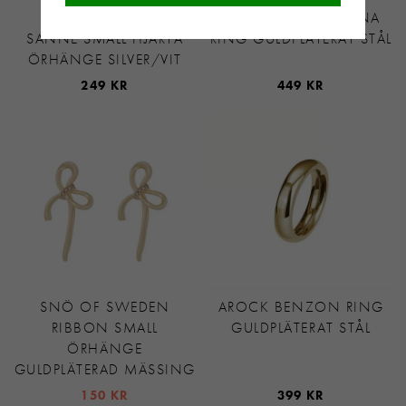
SNÖ OF SWEDEN
ASTRID&AGNES ALINA
SANNE SMALL HJÄRTA
RING GULDPLÄTERAT STÅL
ÖRHÄNGE SILVER/VIT
249 KR
449 KR
SNÖ OF SWEDEN
AROCK BENZON RING
RIBBON SMALL
GULDPLÄTERAT STÅL
ÖRHÄNGE
GULDPLÄTERAD MÄSSING
150 KR
399 KR