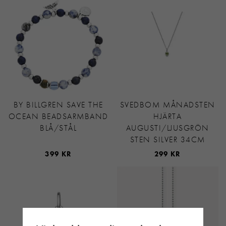
BY BILLGREN SAVE THE
SVEDBOM MÅNADSTEN
OCEAN BEADSARMBAND
HJÄRTA
BLÅ/STÅL
AUGUSTI/LJUSGRÖN
STEN SILVER 34CM
399 KR
299 KR