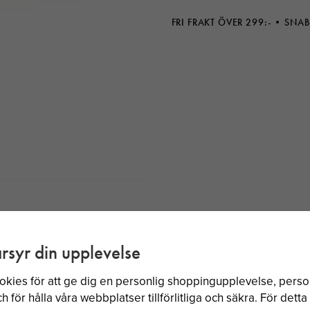
FRI FRAKT ÖVER 299:-
SNAB
rsyr din upplevelse
BÄSTSÄLJARE
okies för att ge dig en personlig shoppingupplevelse, per
 för hålla våra webbplatser tillförlitliga och säkra. För dett