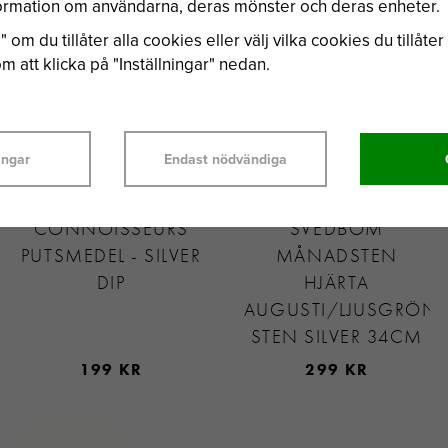
nformation om användarna, deras mönster och deras enheter.
 om du tillåter alla cookies eller välj vilka cookies du tillåter 
 att klicka på "Inställningar" nedan.
ingar
Endast nödvändiga
CONNOISSEURS
SVEDBOM
PUTSMEDEL - SILVER
MÅNADSTEN
DIP
HJÄRTA
AUGUSTI/LJUSGRÖN
STEN SILVER 34CM
199 KR
299 KR