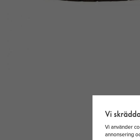
Vi skrädda
Vi använder co
annonsering och