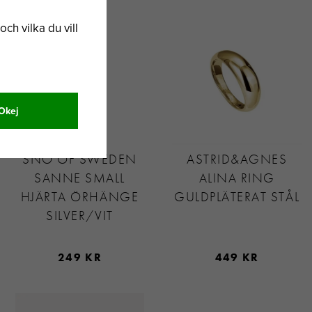
och vilka du vill
Okej
SNÖ OF SWEDEN
ASTRID&AGNES
SANNE SMALL
ALINA RING
HJÄRTA ÖRHÄNGE
GULDPLÄTERAT STÅL
SILVER/VIT
249 KR
449 KR