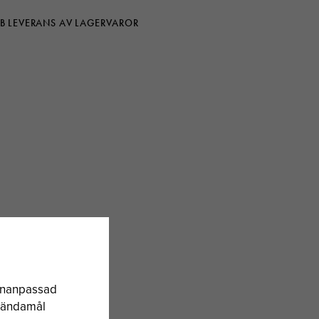
B LEVERANS AV LAGERVAROR
sonanpassad
a ändamål