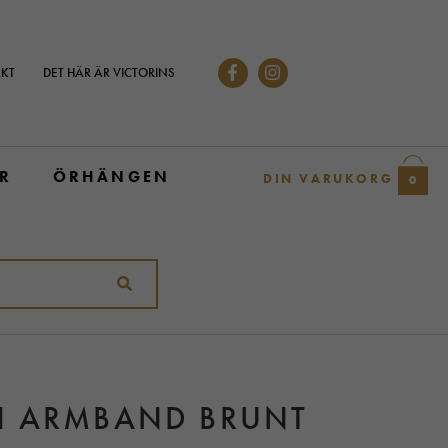
KT
DET HÄR ÄR VICTORINS
R
ÖRHÄNGEN
DIN VARUKORG
0
H ARMBAND BRUNT