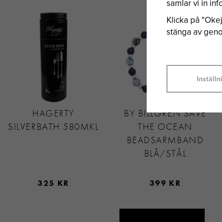
samlar vi in i
Klicka på "Okej"
stänga av genom
Inställn
HAGERTY
BY BILLGREN SAVE
SILVERBATH 580MKL
THE OCEAN
BEADSARMBAND
BLÅ/STÅL
325 KR
399 KR