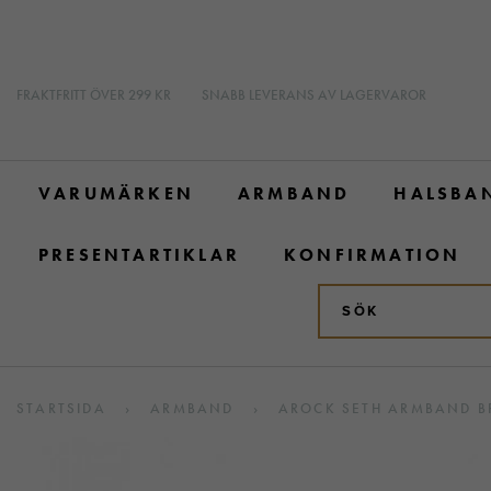
FRAKTFRITT ÖVER 299 KR
SNABB LEVERANS AV LAGERVAROR
VARUMÄRKEN
ARMBAND
HALSBA
PRESENTARTIKLAR
KONFIRMATION
STARTSIDA
›
ARMBAND
›
AROCK SETH ARMBAND B