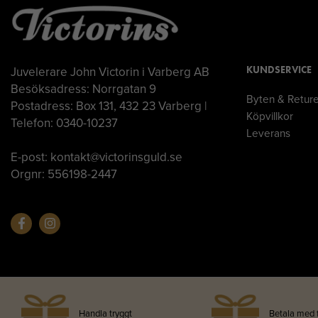
Juvelerare John Victorin i Varberg AB
KUNDSERVICE
Besöksadress: Norrgatan 9
Byten & Retur
Postadress: Box 131, 432 23 Varberg |
Köpvillkor
Telefon: 0340-10237
Leverans
E-post: kontakt@victorinsguld.se
Orgnr: 556198-2447
Handla tryggt
Betala med 