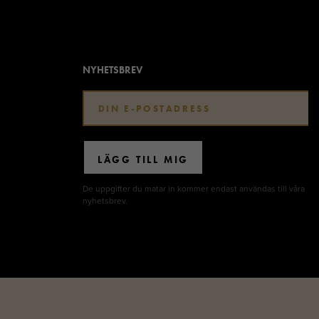
NYHETSBREV
LÄGG TILL MIG
De uppgifter du matar in kommer endast användas till våra
nyhetsbrev.