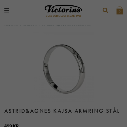
0
GULD OCH SILVER SEDAN 1908
STARTSIDA
›
ARMBAND
›
ASTRID&AGNES KAJSA ARMRING STÅL
ASTRID&AGNES KAJSA ARMRING STÅL
499 KR