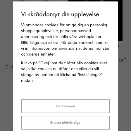
Vi skräddarsyr din upplevelse
Vi använder cookies för att ge dig en personlig
shoppingupplevelse, personanpassad
annonsering och för hålla våra webbplatser
tillförlitliga och säkra. För detta ändamål samlar
SNÖ OF SWEDEN
MARIA NILSDOTTER
vi in information om användarna, deras mönster
RIBBON SMALL
TUVSTARR HEART
och deras enheter.
ÖRHÄNGE
ARMBAND GULDPLÄTERAT
Klicka på "Okej" om du tillåter alla cookies eller
GULDPLÄTERAD MÄSSING
SILVER
välj vilka cookies du tillåter och vilka du vill
stänga av genom att klicka på "Inställningar"
90 KR
2 295 KR
nedan.
Inställningar
Endast nödvändiga