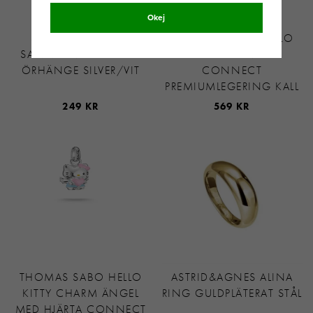
Okej
SNÖ OF SWEDEN
THOMAS SABO HELLO
SANNE SMALL HJÄRTA
KITTY CHARM BLÅ
ÖRHÄNGE SILVER/VIT
CONNECT
PREMIUMLEGERING KALL
249 KR
569 KR
THOMAS SABO HELLO
ASTRID&AGNES ALINA
KITTY CHARM ÄNGEL
RING GULDPLÄTERAT STÅL
MED HJÄRTA CONNECT