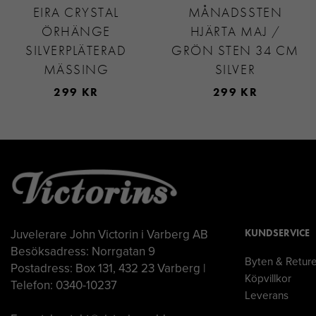
EIRA CRYSTAL
MÅNADSSTEN
ÖRHÄNGE
HJÄRTA MAJ /
SILVERPLÄTERAD
GRÖN STEN 34 CM
MÄSSING
SILVER
299 KR
299 KR
Juvelerare John Victorin i Varberg AB
KUNDSERVICE
Besöksadress: Norrgatan 9
Byten & Retur
Postadress: Box 131, 432 23 Varberg |
Köpvillkor
Telefon: 0340-10237
Leverans