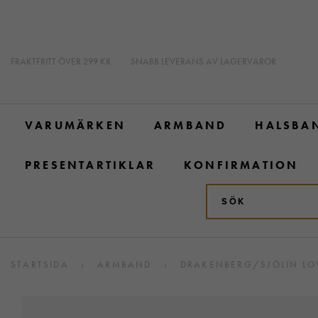
FRAKTFRITT ÖVER 299 KR
SNABB LEVERANS AV LAGERVAROR
VARUMÄRKEN
ARMBAND
HALSBA
PRESENTARTIKLAR
KONFIRMATION
STARTSIDA
›
ARMBAND
›
DRAKENBERG/SJÖLIN LO