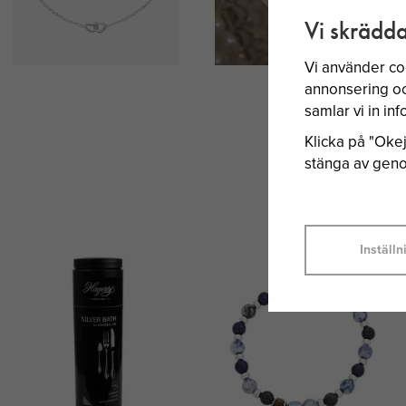
Vi skrädda
Vi använder co
annonsering och
samlar vi in i
Klicka på "Okej"
stänga av genom
Inställn