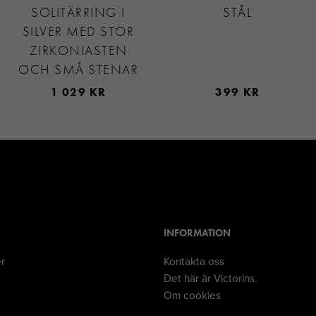
SOLITÄRRING I
STÅL
SILVER MED STOR
ZIRKONIASTEN
OCH SMÅ STENAR
1 029 KR
399 KR
INFORMATION
er
Kontakta oss
Det här är Victorins.
Om cookies