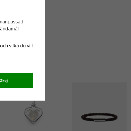
sonanpassad
a ändamål
och vilka du vill
Okej