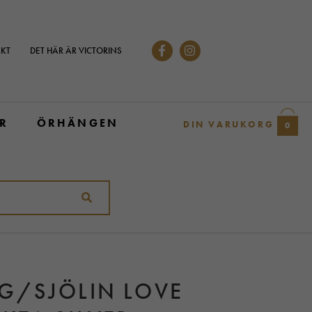
KT
DET HÄR ÄR VICTORINS
R
ÖRHÄNGEN
DIN VARUKORG
0
G/SJÖLIN LOVE