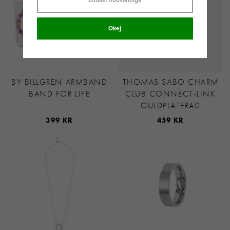
Endast nödvändiga
Okej
BY BILLGREN ARMBAND
THOMAS SABO CHARM
BAND FOR LIFE
CLUB CONNECT-LINK
GULDPLÄTERAD
399 KR
459 KR