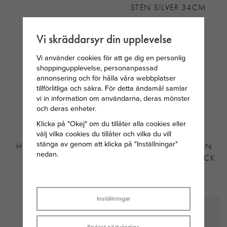
STEN SILVER 34CM
199 KR
299 KR
Vi skräddarsyr din upplevelse
Vi använder cookies för att ge dig en personlig
shoppingupplevelse, personanpassad
annonsering och för hålla våra webbplatser
tillförlitliga och säkra. För detta ändamål samlar
vi in information om användarna, deras mönster
och deras enheter.
Klicka på "Okej" om du tillåter alla cookies eller
välj vilka cookies du tillåter och vilka du vill
stänga av genom att klicka på "Inställningar"
HAGERTY SILVERBATH
BLOMDAHL PARAGON
nedan.
580MKL
ÖRHÄNGE 8MM BLACK
TITAN
325 KR
539 KR
Inställningar