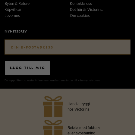
Byten & Returer
Kontakta oss
Köpvillkor
Det här är Victorins.
Leverans
Om cookies
NYHETSBREV
LÄGG TILL MIG
De uppgifter du matar in kommer endast användas till våra nyhetsbrev.
Handla tryggt
hos Victorins
Betala med faktura
eller avbetalning