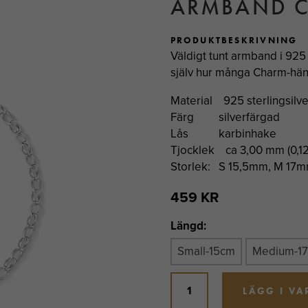
ARMBAND CL
PRODUKTBESKRIVNING
Väldigt tunt armband i 925 
själv hur många Charm-häng
Material 925 sterlingsilve
Färg silverfärgad
Lås karbinhake
Tjocklek ca 3,00 mm (0,1
Storlek: S 15,5mm, M 17
459 KR
Längd:
Small-15cm
Medium-1
LÄGG I V