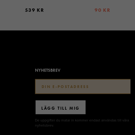
539 KR
90 KR
NYHETSBREV
LÄGG TILL MIG
De uppgifter du matar in kommer endast användas till våra
nyhetsbrev.