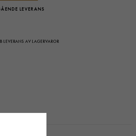
GÅENDE LEVERANS
B LEVERANS AV LAGERVAROR