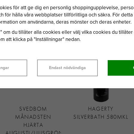
okies för att ge dig en personlig shoppingupplevelse, per
 för hålla våra webbplatser tillförlitliga och säkra. För dett
nformation om användarna, deras mönster och deras enheter.
BÄSTSÄLJARE
 om du tillåter alla cookies eller välj vilka cookies du tillåter 
 att klicka på "Inställningar" nedan.
ingar
Endast nödvändiga
SVEDBOM
HAGERTY
MÅNADSTEN
SILVERBATH 580MKL
HJÄRTA
AUGUSTI/LJUSGRÖN