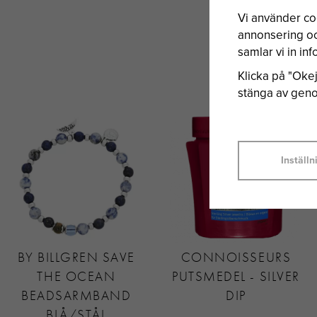
Vi använder co
annonsering och
samlar vi in i
Klicka på "Okej"
stänga av genom
Inställn
BY BILLGREN SAVE
CONNOISSEURS
THE OCEAN
PUTSMEDEL - SILVER
BEADSARMBAND
DIP
BLÅ/STÅL