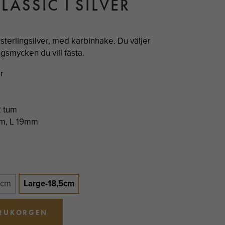
ASSIC I SILVER
sterlingsilver, med karbinhake. Du väljer
smycken du vill fästa.
r
2 tum
mm, L 19mm
7cm
Large-18,5cm
ARUKORGEN