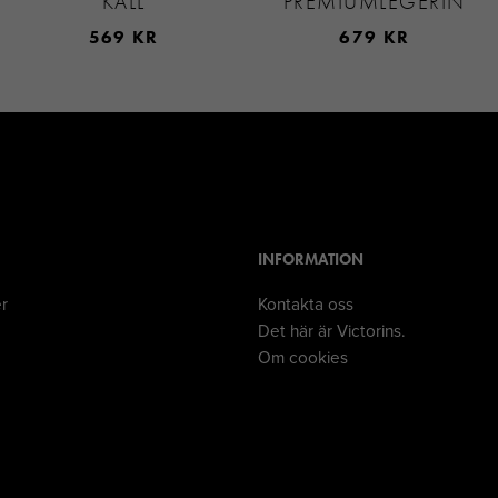
KALL
PREMIUMLEGERIN
569 KR
679 KR
INFORMATION
er
Kontakta oss
Det här är Victorins.
Om cookies