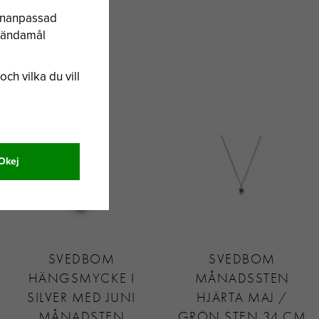
sonanpassad
a ändamål
och vilka du vill
Okej
SVEDBOM
SVEDBOM
HÄNGSMYCKE I
MÅNADSSTEN
SILVER MED JUNI
HJÄRTA MAJ /
MÅNADSTEN
GRÖN STEN 34 CM