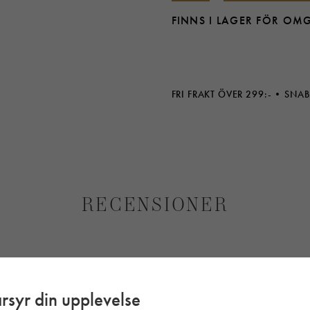
FINNS I LAGER FÖR OM
FRI FRAKT ÖVER 299:-
SNAB
RECENSIONER
rsyr din upplevelse