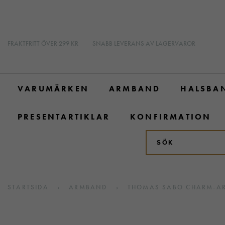
FRAKTFRITT ÖVER 299 KR
SNABB LEVERANS AV LAGERVAROR
VARUMÄRKEN
ARMBAND
HALSBA
PRESENTARTIKLAR
KONFIRMATION
STARTSIDA
›
ARMBAND
›
THOMAS SABO CHARM-ARM