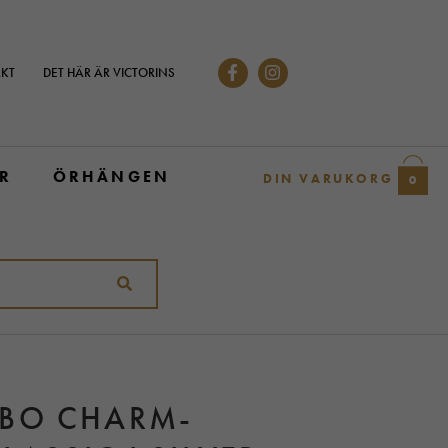
KT
DET HÄR ÄR VICTORINS
R
ÖRHÄNGEN
DIN VARUKORG
0
BO CHARM-