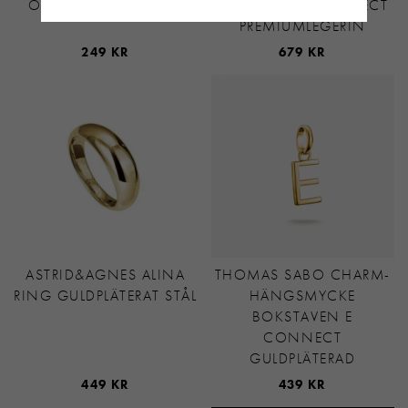
ÖRHÄNGE SILVER/VIT
MED HJÄRTA CONNECT
PREMIUMLEGERIN
249 KR
679 KR
ASTRID&AGNES ALINA
THOMAS SABO CHARM-
RING GULDPLÄTERAT STÅL
HÄNGSMYCKE
BOKSTAVEN E
CONNECT
GULDPLÄTERAD
449 KR
439 KR