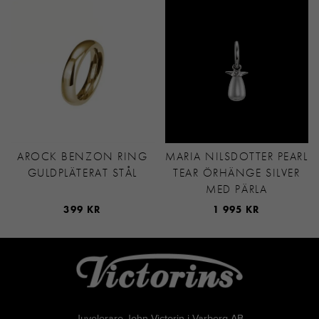
AROCK BENZON RING
MARIA NILSDOTTER PEARL
GULDPLÄTERAT STÅL
TEAR ÖRHÄNGE SILVER
MED PÄRLA
399 KR
1 995 KR
Juvelerare John Victorin i Varberg AB