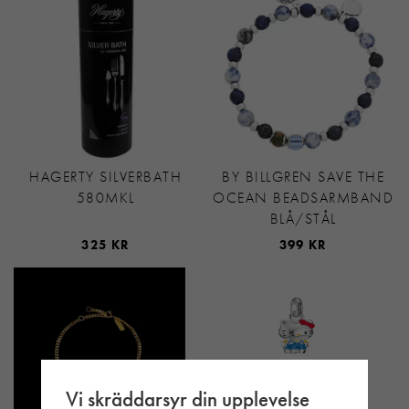
HAGERTY SILVERBATH
BY BILLGREN SAVE THE
580MKL
OCEAN BEADSARMBAND
BLÅ/STÅL
325 KR
399 KR
Vi skräddarsyr din upplevelse