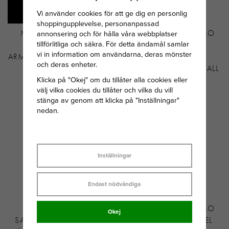
Vi använder cookies för att ge dig en personlig
shoppingupplevelse, personanpassad
MARIA NILSDOTTER
THOMAS SABO HELLO
annonsering och för hålla våra webbplatser
tillförlitliga och säkra. För detta ändamål samlar
TUVSTARR HEART
KITTY CHARM BLÅ
vi in information om användarna, deras mönster
ARMBAND GULDPLÄTERAT
CONNECT
och deras enheter.
SILVER
PREMIUMLEGERING KALL
Klicka på "Okej" om du tillåter alla cookies eller
2 295 KR
569 KR
välj vilka cookies du tillåter och vilka du vill
stänga av genom att klicka på "Inställningar"
nedan.
Inställningar
Endast nödvändiga
SNÖ OF SWEDEN
THOMAS SABO HELLO
Okej
SANNE SMALL HJÄRTA
KITTY CHARM ÄNGEL