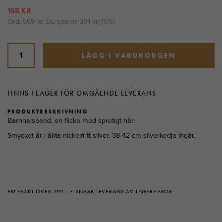
168 KR
Ord.
559 kr
. Du sparar
391 kr
(
70
%)
LÄGG I VARUKORGEN
FINNS I LAGER FÖR OMGÅENDE LEVERANS
PRODUKTBESKRIVNING
Barnhalsband, en flicka med spretigt hår.
Smycket är i äkta nickelfritt silver. 38-42 cm silverkedja ingår.
FRI FRAKT ÖVER 299:-
SNABB LEVERANS AV LAGERVAROR