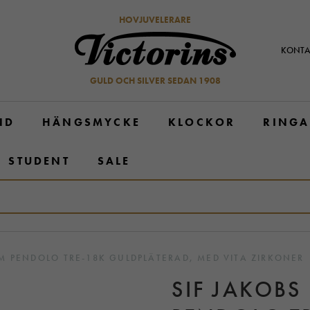
HOVJUVELERARE
KONTA
GULD OCH SILVER SEDAN 1908
ND
HÄNGSMYCKE
KLOCKOR
RINGA
STUDENT
SALE
M PENDOLO TRE-18K GULDPLÄTERAD, MED VITA ZIRKONER
SIF JAKOB