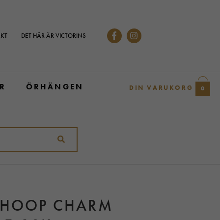
KT
DET HÄR ÄR VICTORINS
R
ÖRHÄNGEN
DIN VARUKORG
0
S HOOP CHARM