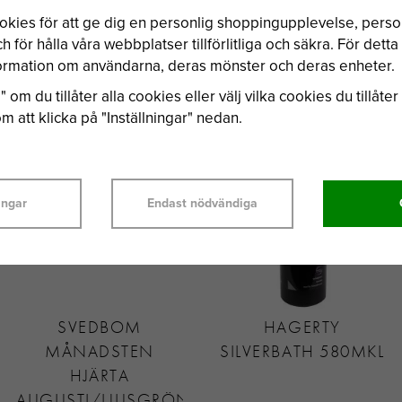
okies för att ge dig en personlig shoppingupplevelse, per
 för hålla våra webbplatser tillförlitliga och säkra. För dett
nformation om användarna, deras mönster och deras enheter.
BÄSTSÄLJARE
 om du tillåter alla cookies eller välj vilka cookies du tillåter 
 att klicka på "Inställningar" nedan.
ingar
Endast nödvändiga
SVEDBOM
HAGERTY
MÅNADSTEN
SILVERBATH 580MKL
HJÄRTA
AUGUSTI/LJUSGRÖN