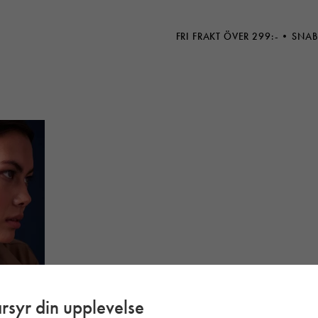
FRI FRAKT ÖVER 299:-
SNAB
rsyr din upplevelse