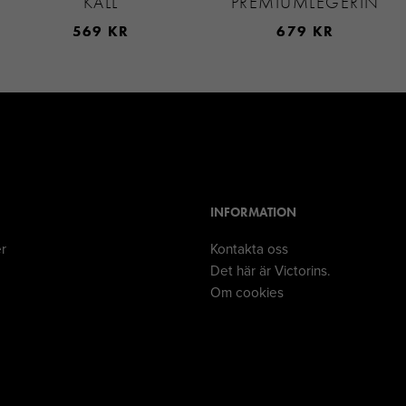
KALL
PREMIUMLEGERIN
569 KR
679 KR
INFORMATION
er
Kontakta oss
Det här är Victorins.
Om cookies