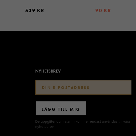
539 KR
90 KR
NYHETSBREV
LÄGG TILL MIG
De uppgifter du matar in kommer endast användas till våra
nyhetsbrev.