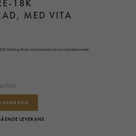
RE-18K
AD, MED VITA
925 Sterling Silver med polerad yta och handplacerade
kr
(
70
%)
ARUKORGEN
GÅENDE LEVERANS