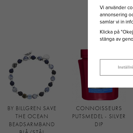
Vi använder co
annonsering och
samlar vi in i
Klicka på "Okej"
stänga av genom
Inställn
BY BILLGREN SAVE
CONNOISSEURS
THE OCEAN
PUTSMEDEL - SILVER
BEADSARMBAND
DIP
BLÅ/STÅL