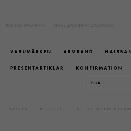
FRAKTFRITT ÖVER 299 KR
SNABB LEVERANS AV LAGERVAROR
VARUMÄRKEN
ARMBAND
HALSBA
PRESENTARTIKLAR
KONFIRMATION
STARTSIDA
›
BERLOCKER
›
SIF JAKOBS HOOP CHAR