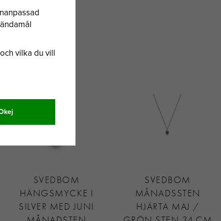
sonanpassad
a ändamål
och vilka du vill
Okej
SVEDBOM
SVEDBOM
HÄNGSMYCKE I
MÅNADSSTEN
SILVER MED JUNI
HJÄRTA MAJ /
MÅNADSTEN
GRÖN STEN 34 CM