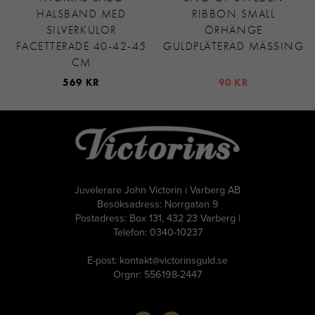
HALSBAND MED
RIBBON SMALL
SILVERKULOR
ÖRHÄNGE
FACETTERADE 40-42-45
GULDPLÄTERAD MÄSSING
CM
569 KR
90 KR
Juvelerare John Victorin i Varberg AB
Besöksadress: Norrgatan 9
Postadress: Box 131, 432 23 Varberg |
Telefon: 0340-10237
E-post: kontakt@victorinsguld.se
Orgnr: 556198-2447