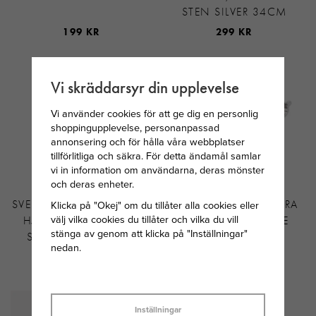
STEN SILVER 34CM
199 KR
299 KR
Vi skräddarsyr din upplevelse
Vi använder cookies för att ge dig en personlig
shoppingupplevelse, personanpassad
annonsering och för hålla våra webbplatser
tillförlitliga och säkra. För detta ändamål samlar
vi in information om användarna, deras mönster
och deras enheter.
SVEDBOM MÅNADSSTEN
SNÖ OF SWEDEN EIRA
Klicka på "Okej" om du tillåter alla cookies eller
välj vilka cookies du tillåter och vilka du vill
HJÄRTA MAJ / GRÖN
CRYSTAL ÖRHÄNGE
stänga av genom att klicka på "Inställningar"
STEN 34 CM SILVER
SILVERPLÄTERAD
nedan.
MÄSSING
299 KR
299 KR
Inställningar