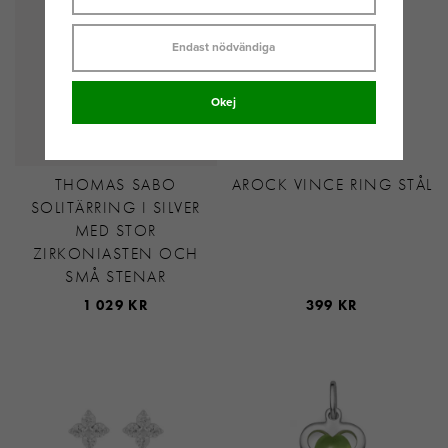
Endast nödvändiga
Okej
THOMAS SABO
AROCK VINCE RING STÅL
SOLITÄRRING I SILVER
MED STOR
ZIRKONIASTEN OCH
SMÅ STENAR
1 029 KR
399 KR