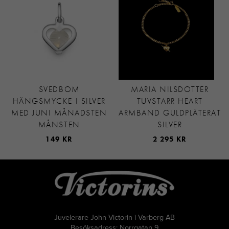
SVEDBOM
MARIA NILSDOTTER
HÄNGSMYCKE I SILVER
TUVSTARR HEART
MED JUNI MÅNADSTEN
ARMBAND GULDPLÄTERAT
MÅNSTEN
SILVER
149 KR
2 295 KR
Juvelerare John Victorin i Varberg AB
Besöksadress: Norrgatan 9