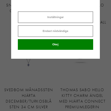
SNÖ OF SWEDEN EIRA
THOMAS SABO HELLO
CRYSTAL ÖRHÄNGE
KITTY CHARM BLÅ
SILVERPLÄTERAD
CONNECT
Inställningar
MÄSSING
PREMIUMLEGERING KALL
299 KR
569 KR
Endast nödvändiga
Okej
SVEDBOM MÅNADSSTEN
THOMAS SABO HELLO
HJÄRTA
KITTY CHARM ÄNGEL
DECEMBER/TURKOSBLÅ
MED HJÄRTA CONNECT
STEN 34 CM SILVER
PREMIUMLEGERIN