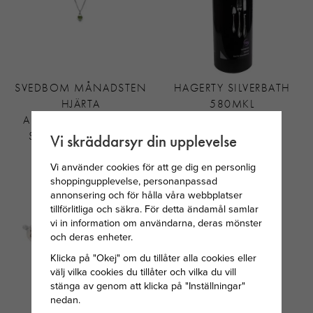
SVEDBOM MÅNADSTEN
HAGERTY SILVERBATH
HJÄRTA
580MKL
AUGUSTI/LJUSGRÖN
STEN SILVER 34CM
Vi skräddarsyr din upplevelse
299 KR
325 KR
Vi använder cookies för att ge dig en personlig
shoppingupplevelse, personanpassad
annonsering och för hålla våra webbplatser
tillförlitliga och säkra. För detta ändamål samlar
vi in information om användarna, deras mönster
och deras enheter.
Klicka på "Okej" om du tillåter alla cookies eller
välj vilka cookies du tillåter och vilka du vill
stänga av genom att klicka på "Inställningar"
nedan.