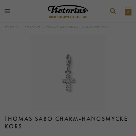
0
GULD OCH SILVER SEDAN 1908
STARTSIDA
›
BERLOCKER
›
THOMAS SABO CHARM-HÄNGSMYCKE KORS
THOMAS SABO CHARM-HÄNGSMYCKE
KORS