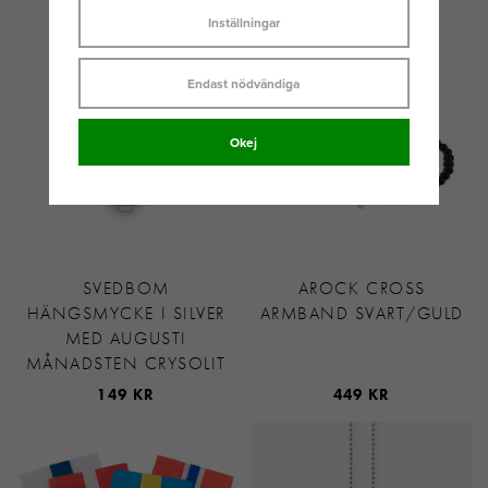
499 KR
199 KR
Inställningar
Endast nödvändiga
Okej
SVEDBOM
AROCK CROSS
HÄNGSMYCKE I SILVER
ARMBAND SVART/GULD
MED AUGUSTI
MÅNADSTEN CRYSOLIT
149 KR
449 KR