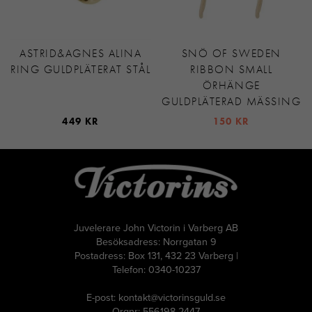
ASTRID&AGNES ALINA
SNÖ OF SWEDEN
RING GULDPLÄTERAT STÅL
RIBBON SMALL
ÖRHÄNGE
GULDPLÄTERAD MÄSSING
449 KR
150 KR
Juvelerare John Victorin i Varberg AB
Besöksadress: Norrgatan 9
Postadress: Box 131, 432 23 Varberg |
Telefon: 0340-10237
E-post: kontakt@victorinsguld.se
Orgnr: 556198-2447