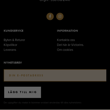
KUNDSERVICE
INFORMATION
Byten & Returer
Kontakta oss
Köpvillkor
Det här är Victorins.
Leverans
Om cookies
NYHETSBREV
LÄGG TILL MIG
De uppgifter du matar in kommer endast användas till våra nyhetsbrev.