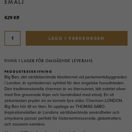
EMALJ
629 KR
LÄGG I VARUKORGEN
FINNS I LAGER FÖR OMGÅENDE LEVERANS
PRODUKTBESKRIVNING
Big Ben, det världsberömda klocktornet vid parlamentsbyggnaden
i London, är symbolernas symbol för den engelska huvudstaden.
Den tredimensionella charmen är av återvunnet, lätt svärtat silver
med fina graverade linjer och handmålad med emalj. En vit
zirkoniasten pryder en av tornets fyra sidor. Charmen LONDON
Big Ben hör till en liten, fin upplaga av THOMAS SABO.
Inspirationskällan är Londons världsberömda sevärdheter och
smyckena passar perfekt för historieintresserade, globetrotters
och souvenir-samlare.