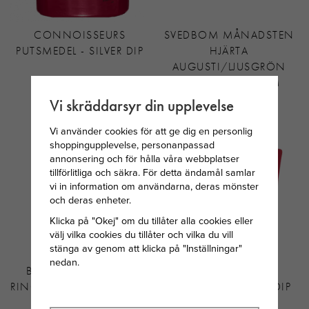
CONNOISSEURS
SVEDBOM MÅNADSTEN
PUTSMEDEL - SILVER DIP
HJÄRTA
AUGUSTI/LJUSGRÖN
STEN SILVER 34CM
Vi skräddarsyr din upplevelse
199 KR
299 KR
Vi använder cookies för att ge dig en personlig
shoppingupplevelse, personanpassad
annonsering och för hålla våra webbplatser
tillförlitliga och säkra. För detta ändamål samlar
vi in information om användarna, deras mönster
och deras enheter.
Klicka på "Okej" om du tillåter alla cookies eller
välj vilka cookies du tillåter och vilka du vill
stänga av genom att klicka på "Inställningar"
nedan.
BY JOLIMA CRYSTAL
CONNOISSEURS
RING GULDPLÄTERAT STÅL
PUTSMEDEL - GULD DIP
16