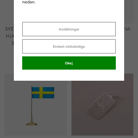
nedan.
SVEDBOM MÅNADSSTEN
THOMAS SABO CHARM-
Inställningar
HJÄRTA NOVEMBER/GUL
HÄNGSMYCKE
STEN 34 CM SILVER
BOKSTAVEN E
Endast nödvändiga
CONNECT
GULDPLÄTERAD
Okej
295 KR
439 KR