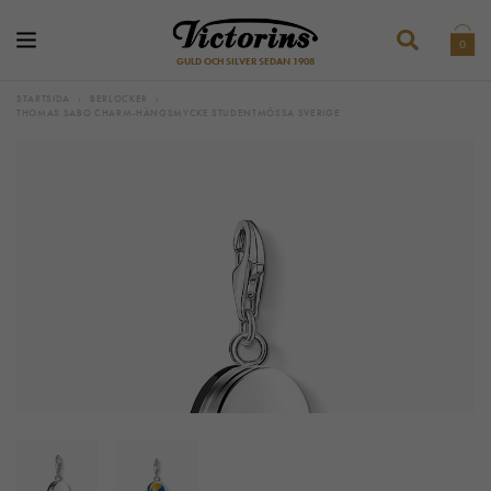
0
GULD OCH SILVER SEDAN 1908
STARTSIDA
›
BERLOCKER
›
THOMAS SABO CHARM-HÄNGSMYCKE STUDENTMÖSSA SVERIGE