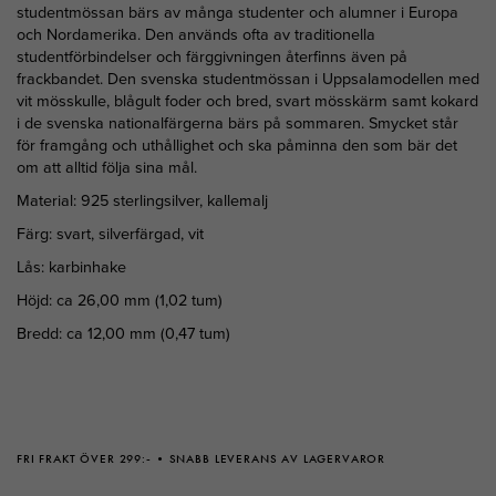
studentmössan bärs av många studenter och alumner i Europa
och Nordamerika. Den används ofta av traditionella
studentförbindelser och färggivningen återfinns även på
frackbandet. Den svenska studentmössan i Uppsalamodellen med
vit mösskulle, blågult foder och bred, svart mösskärm samt kokard
i de svenska nationalfärgerna bärs på sommaren. Smycket står
för framgång och uthållighet och ska påminna den som bär det
om att alltid följa sina mål.
Material: 925 sterlingsilver, kallemalj
Färg: svart, silverfärgad, vit
Lås: karbinhake
Höjd: ca 26,00 mm (1,02 tum)
Bredd: ca 12,00 mm (0,47 tum)
FRI FRAKT ÖVER 299:-
SNABB LEVERANS AV LAGERVAROR