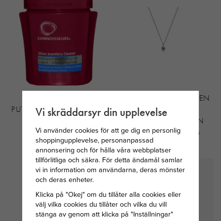
CONNOISSEURS
SVEDBOM MÅNADSTEN
PUTSMEDEL - SILVER DIP
HJÄRTA
Vi skräddarsyr din upplevelse
AUGUSTI/LJUSGRÖN
Vi använder cookies för att ge dig en personlig
STEN SILVER 34CM
shoppingupplevelse, personanpassad
199 KR
299 KR
annonsering och för hålla våra webbplatser
tillförlitliga och säkra. För detta ändamål samlar
vi in information om användarna, deras mönster
och deras enheter.
Klicka på "Okej" om du tillåter alla cookies eller
välj vilka cookies du tillåter och vilka du vill
stänga av genom att klicka på "Inställningar"