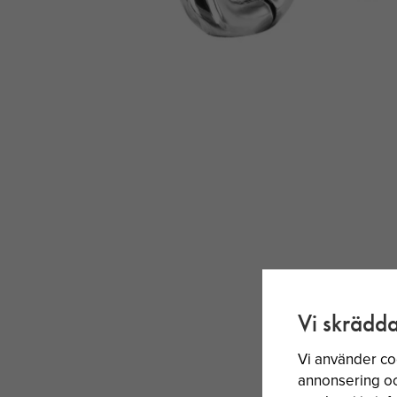
Vi skrädda
Vi använder co
annonsering och