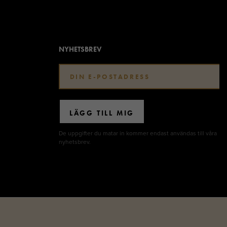
NYHETSBREV
LÄGG TILL MIG
De uppgifter du matar in kommer endast användas till våra
nyhetsbrev.