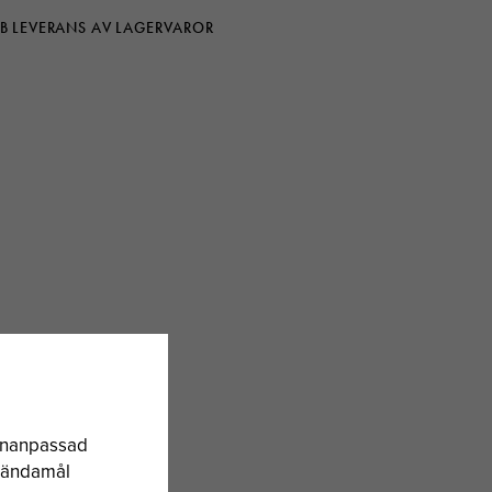
B LEVERANS AV LAGERVAROR
sonanpassad
a ändamål