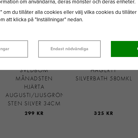
nformation om användarna, deras mönster och deras enheter.
 om du tillåter alla cookies eller välj vilka cookies du tillåter 
 att klicka på "Inställningar" nedan.
ingar
Endast nödvändiga
SVEDBOM
HAGERTY
MÅNADSTEN
SILVERBATH 580MKL
HJÄRTA
AUGUSTI/LJUSGRÖN
STEN SILVER 34CM
299 KR
325 KR