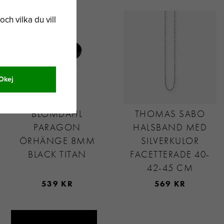
och vilka du vill
Okej
BLOMDAHL
THOMAS SABO
PARAGON
HALSBAND MED
ÖRHÄNGE 8MM
SILVERKULOR
BLACK TITAN
FACETTERADE 40-
42-45 CM
539 KR
569 KR