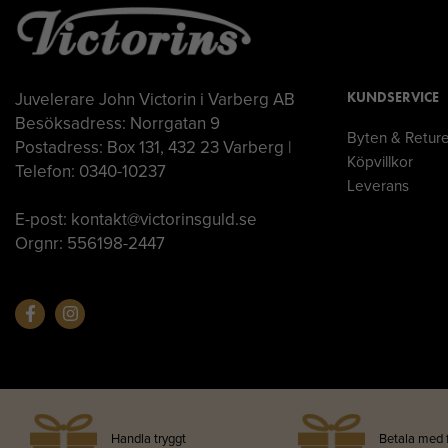
Juvelerare John Victorin i Varberg AB
KUNDSERVICE
Besöksadress: Norrgatan 9
Byten & Retur
Postadress: Box 131, 432 23 Varberg |
Köpvillkor
Telefon: 0340-10237
Leverans
E-post: kontakt@victorinsguld.se
Orgnr: 556198-2447
Handla tryggt
Betala med 