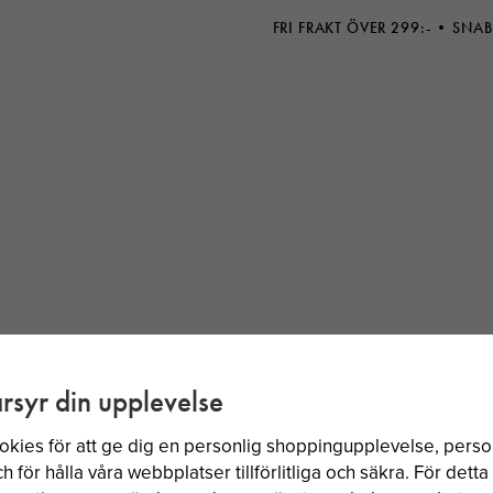
FRI FRAKT ÖVER 299:-
SNAB
rsyr din upplevelse
BÄSTSÄLJARE
okies för att ge dig en personlig shoppingupplevelse, per
 för hålla våra webbplatser tillförlitliga och säkra. För dett