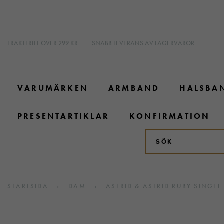
FRAKTFRITT ÖVER 299 KR
SNABB LEVERANS AV LAGERVAROR
VARUMÄRKEN
ARMBAND
HALSBA
PRESENTARTIKLAR
KONFIRMATION
STARTSIDA
›
DAM
›
ASTRID & ASTRID RUBY SINGE