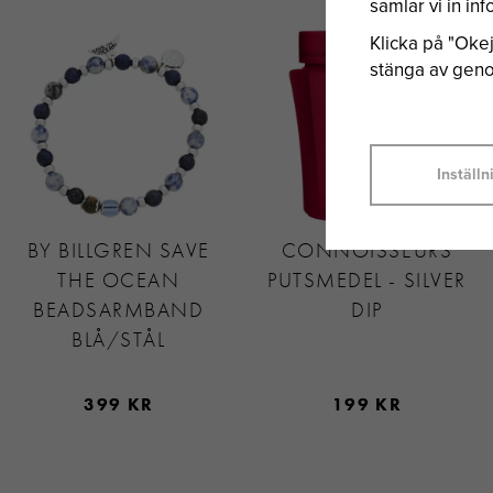
samlar vi in i
Klicka på "Okej"
stänga av genom
Inställn
BY BILLGREN SAVE
CONNOISSEURS
THE OCEAN
PUTSMEDEL - SILVER
BEADSARMBAND
DIP
BLÅ/STÅL
399 KR
199 KR