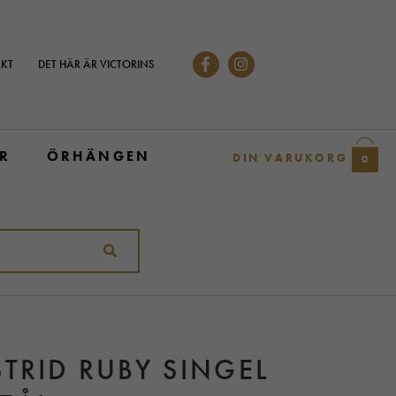
KT
DET HÄR ÄR VICTORINS
R
ÖRHÄNGEN
DIN VARUKORG
0
STRID RUBY SINGEL