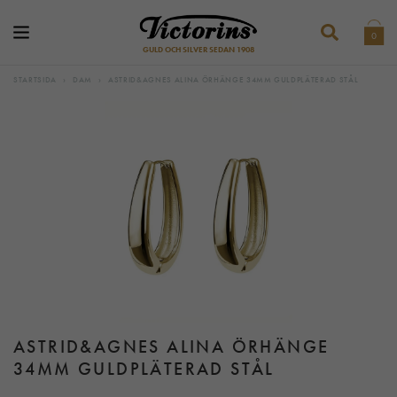
0
GULD OCH SILVER SEDAN 1908
STARTSIDA
›
DAM
›
ASTRID&AGNES ALINA ÖRHÄNGE 34MM GULDPLÄTERAD STÅL
ASTRID&AGNES ALINA ÖRHÄNGE
34MM GULDPLÄTERAD STÅL