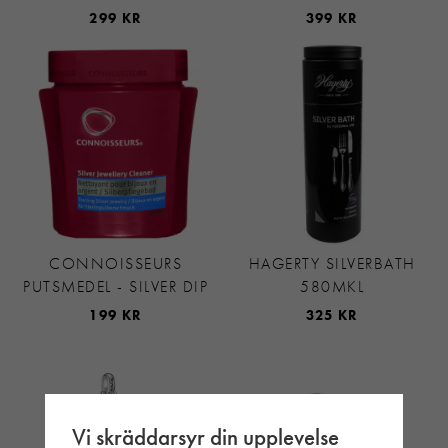
299 KR
399 KR
CONNOISSEURS
HAGERTY SILVERBATH
PUTSMEDEL - SILVER DIP
580MKL
199 KR
325 KR
Vi skräddarsyr din upplevelse