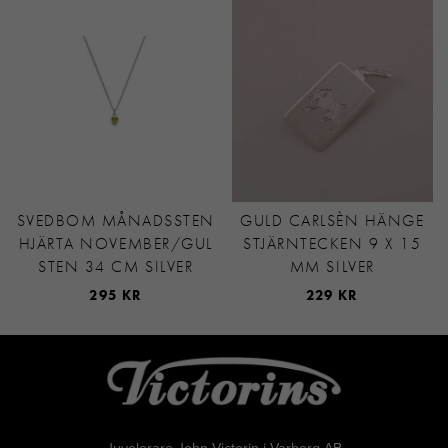
SVEDBOM MÅNADSSTEN
GULD CARLSÈN HÄNGE
HJÄRTA NOVEMBER/GUL
STJÄRNTECKEN 9 X 15
STEN 34 CM SILVER
MM SILVER
295 KR
229 KR
Juvelerare John Victorin i Varberg AB