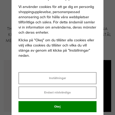
Vi använder cookies för att ge dig en personlig
shoppingupplevelse, personanpassad
annonsering och för hålla våra webbplatser
tillförlitliga och säkra. För detta ändamål samlar
vi in information om användarna, deras mönster
THOMAS SABO HELLO
ASTRID&AGNES ALINA
och deras enheter.
KITTY CHARM ÄNGEL
RING GULDPLÄTERAT STÅL
Klicka på "Okej" om du tillåter alla cookies eller
MED HJÄRTA CONNECT
välj vilka cookies du tillåter och vilka du vill
PREMIUMLEGERIN
stänga av genom att klicka på "Inställningar"
679 KR
449 KR
nedan.
Inställningar
Endast nödvändiga
Okej