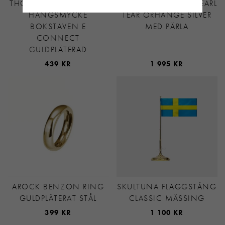
THOMAS SABO CHARM-
MARIA NILSDOTTER PEARL
HÄNGSMYCKE
TEAR ÖRHÄNGE SILVER
BOKSTAVEN E
MED PÄRLA
CONNECT
GULDPLÄTERAD
439 KR
1 995 KR
AROCK BENZON RING
SKULTUNA FLAGGSTÅNG
GULDPLÄTERAT STÅL
CLASSIC MÄSSING
399 KR
1 100 KR