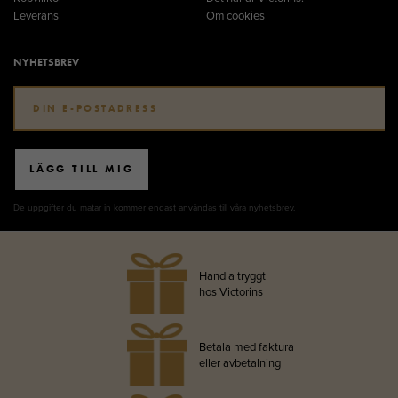
Leverans
Om cookies
NYHETSBREV
LÄGG TILL MIG
De uppgifter du matar in kommer endast användas till våra nyhetsbrev.
Handla tryggt
hos Victorins
Betala med faktura
eller avbetalning