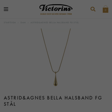
0
GULD OCH SILVER SEDAN 1908
STARTSIDA
›
DAM
›
ASTRID&AGNES BELLA HALSBAND FG STÅL
ASTRID&AGNES BELLA HALSBAND FG
STÅL