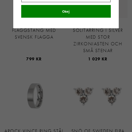
Okej
GEORG JENSEN
THOMAS SABO
FLAGGSTÅNG MED
SOLITÄRRING I SILVER
SVENSK FLAGGA
MED STOR
ZIRKONIASTEN OCH
SMÅ STENAR
799 KR
1 029 KR
AROCK VINCE RING STÅL
SNÖ OF SWEDEN EIRA