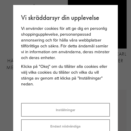
Vi skräddarsyr din upplevelse
Vi använder cookies för att ge dig en personlig
shoppingupplevelse, personanpassad
annonsering och för hålla våra webbplatser
tillförlitliga och säkra. För detta ändamål samlar
vi in information om användarna, deras mönster
SVEDBOM
MARIA NILSDOTTER PEARL
och deras enheter.
HÄNGSMYCKE I SILVER
TEAR ÖRHÄNGE SILVER
Klicka på "Okej" om du tillåter alla cookies eller
MED JUNI MÅNADSTEN
MED PÄRLA
välj vilka cookies du tillåter och vilka du vill
MÅNSTEN
stänga av genom att klicka på "Inställningar"
149 KR
1 995 KR
nedan.
Inställningar
Endast nödvändiga