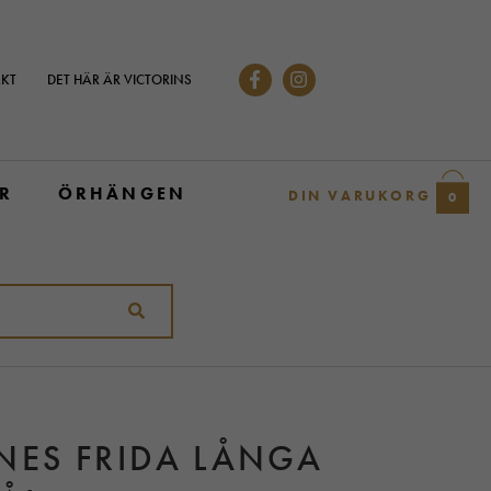
KT
DET HÄR ÄR VICTORINS
R
ÖRHÄNGEN
DIN VARUKORG
0
NES FRIDA LÅNGA