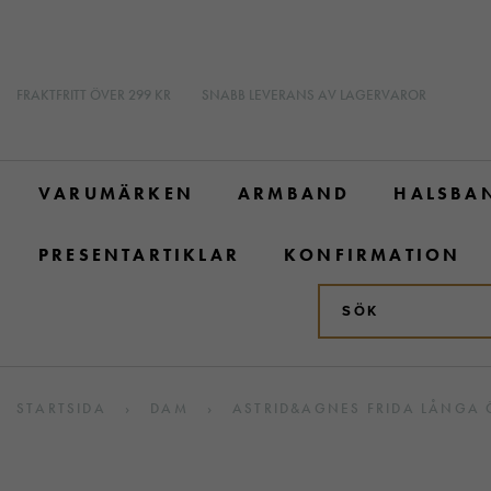
FRAKTFRITT ÖVER 299 KR
SNABB LEVERANS AV LAGERVAROR
VARUMÄRKEN
ARMBAND
HALSBA
PRESENTARTIKLAR
KONFIRMATION
STARTSIDA
›
DAM
›
ASTRID&AGNES FRIDA LÅNGA 