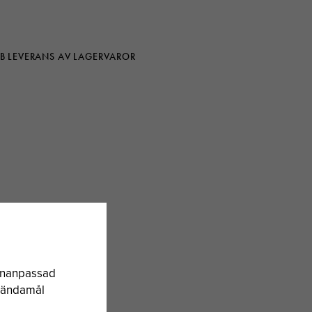
B LEVERANS AV LAGERVAROR
sonanpassad
a ändamål