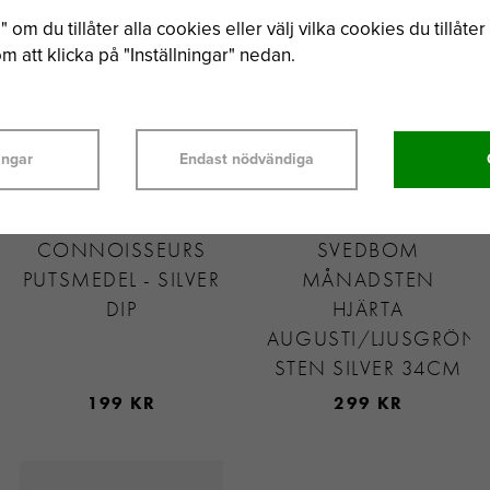
 om du tillåter alla cookies eller välj vilka cookies du tillåter 
 att klicka på "Inställningar" nedan.
ingar
Endast nödvändiga
CONNOISSEURS
SVEDBOM
PUTSMEDEL - SILVER
MÅNADSTEN
DIP
HJÄRTA
AUGUSTI/LJUSGRÖN
STEN SILVER 34CM
199 KR
299 KR