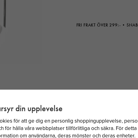
FRI FRAKT ÖVER 299:-
SNAB
rsyr din upplevelse
okies för att ge dig en personlig shoppingupplevelse, per
BÄSTSÄLJARE
 för hålla våra webbplatser tillförlitliga och säkra. För dett
nformation om användarna, deras mönster och deras enheter.