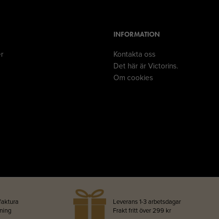
INFORMATION
er
Kontakta oss
Det här är Victorins.
Om cookies
faktura
Leverans 1-3 arbetsdagar
lning
Frakt fritt över 299 kr