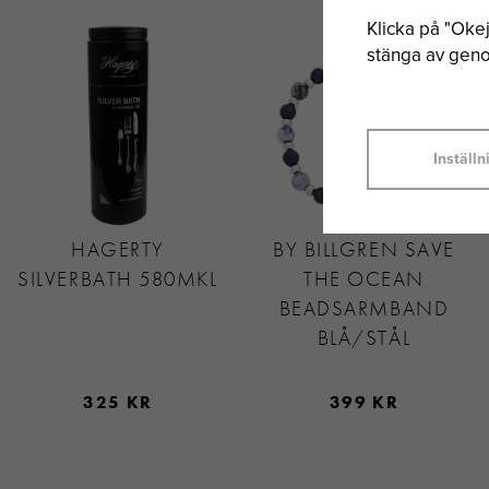
Klicka på "Okej"
stänga av genom
Inställn
HAGERTY
BY BILLGREN SAVE
SILVERBATH 580MKL
THE OCEAN
BEADSARMBAND
BLÅ/STÅL
325 KR
399 KR