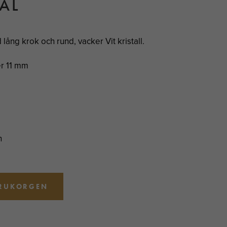
ÅL
lång krok och rund, vacker Vit kristall.
er 11 mm
n
ARUKORGEN