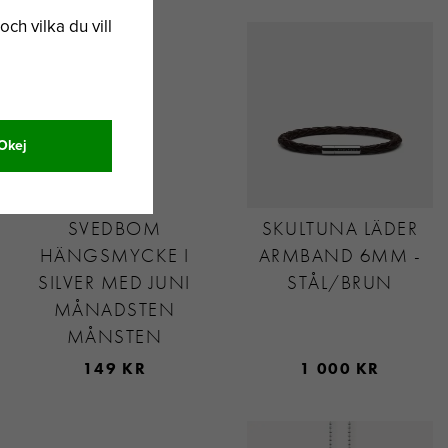
och vilka du vill
Okej
SVEDBOM
SKULTUNA LÄDER
HÄNGSMYCKE I
ARMBAND 6MM -
SILVER MED JUNI
STÅL/BRUN
MÅNADSTEN
MÅNSTEN
149 KR
1 000 KR