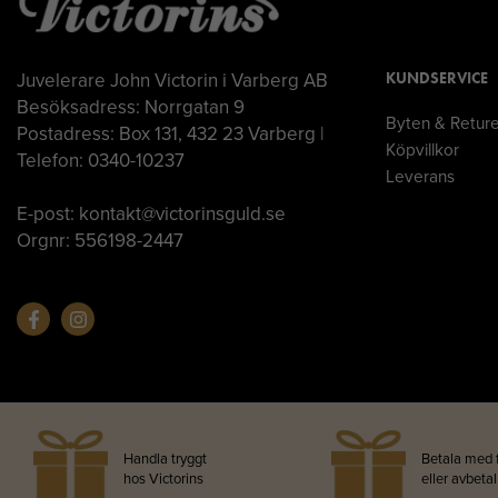
Juvelerare John Victorin i Varberg AB
KUNDSERVICE
Besöksadress: Norrgatan 9
Byten & Retur
Postadress: Box 131, 432 23 Varberg |
Köpvillkor
Telefon: 0340-10237
Leverans
E-post: kontakt@victorinsguld.se
Orgnr: 556198-2447
Handla tryggt
Betala med 
hos Victorins
eller avbeta