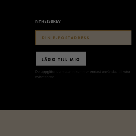
NYHETSBREV
LÄGG TILL MIG
De uppgifter du matar in kommer endast användas till våra
nyhetsbrev.