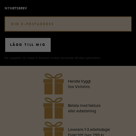
NYHETSBREV
LÄGG TILL MIG
De uppgifter du matar in kommer endast användas till våra nyhetsbrev.
Handla tryggt
hos Victorins
Betala med faktura
eller avbetalning
Leverans 1-3 arbetsdagar
Frakt fritt över 299 kr