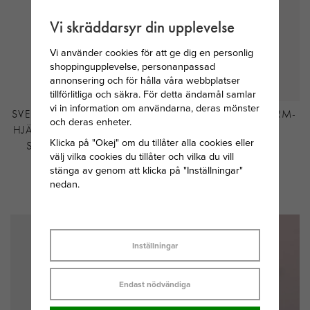
Vi skräddarsyr din upplevelse
Vi använder cookies för att ge dig en personlig
shoppingupplevelse, personanpassad
annonsering och för hålla våra webbplatser
tillförlitliga och säkra. För detta ändamål samlar
vi in information om användarna, deras mönster
SVEDBOM MÅNADSSTEN
THOMAS SABO CHARM-
och deras enheter.
HJÄRTA NOVEMBER/GUL
HÄNGSMYCKE
Klicka på "Okej" om du tillåter alla cookies eller
STEN 34 CM SILVER
BOKSTAVEN E
välj vilka cookies du tillåter och vilka du vill
CONNECT
stänga av genom att klicka på "Inställningar"
GULDPLÄTERAD
nedan.
295 KR
439 KR
Inställningar
Endast nödvändiga