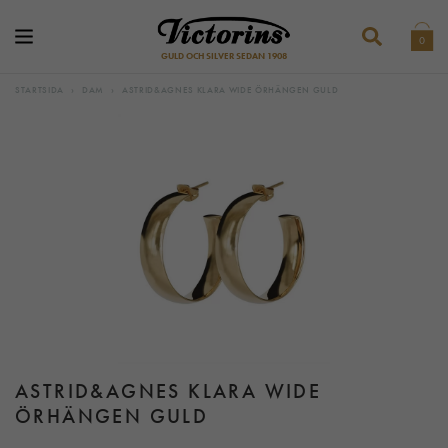
0
GULD OCH SILVER SEDAN 1908
STARTSIDA
›
DAM
›
ASTRID&AGNES KLARA WIDE ÖRHÄNGEN GULD
ASTRID&AGNES KLARA WIDE
ÖRHÄNGEN GULD