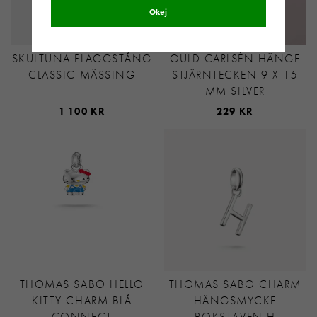
Okej
SKULTUNA FLAGGSTÅNG
GULD CARLSÈN HÄNGE
CLASSIC MÄSSING
STJÄRNTECKEN 9 X 15
MM SILVER
1 100 KR
229 KR
THOMAS SABO HELLO
THOMAS SABO CHARM
KITTY CHARM BLÅ
HÄNGSMYCKE
CONNECT
BOKSTAVEN H