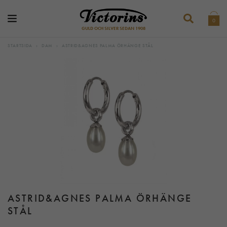
0
GULD OCH SILVER SEDAN 1908
STARTSIDA
›
DAM
›
ASTRID&AGNES PALMA ÖRHÄNGE STÅL
ASTRID&AGNES PALMA ÖRHÄNGE
STÅL