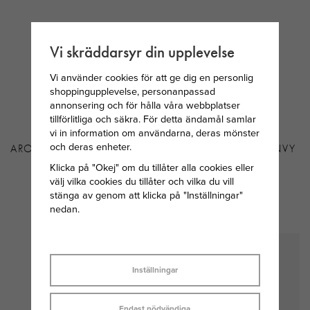
Vi skräddarsyr din upplevelse
Vi använder cookies för att ge dig en personlig
shoppingupplevelse, personanpassad
annonsering och för hålla våra webbplatser
tillförlitliga och säkra. För detta ändamål samlar
vi in information om användarna, deras mönster
och deras enheter.
AROCK VINCE RING STÅL
SNÖ OF SWEDEN ENVY
LITET ÖRHÄNGE
Klicka på "Okej" om du tillåter alla cookies eller
SILVERPLÄTERAD
välj vilka cookies du tillåter och vilka du vill
stänga av genom att klicka på "Inställningar"
MÄSSING/KLAR
nedan.
399 KR
249 KR
Inställningar
Endast nödvändiga