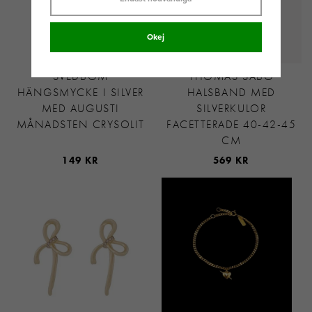
Okej
SVEDBOM
THOMAS SABO
HÄNGSMYCKE I SILVER
HALSBAND MED
MED AUGUSTI
SILVERKULOR
MÅNADSTEN CRYSOLIT
FACETTERADE 40-42-45
CM
149 KR
569 KR