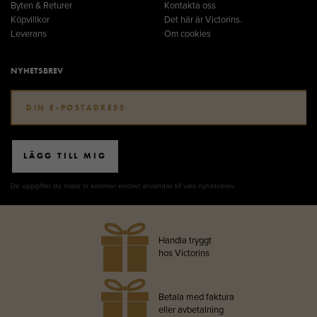
Byten & Returer
Kontakta oss
Köpvillkor
Det här är Victorins.
Leverans
Om cookies
NYHETSBREV
LÄGG TILL MIG
De uppgifter du matar in kommer endast användas till våra nyhetsbrev.
Handla tryggt
hos Victorins
Betala med faktura
eller avbetalning