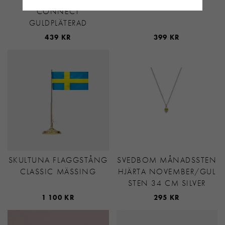
CONNECT
GULDPLÄTERAD
439 KR
399 KR
SKULTUNA FLAGGSTÅNG
SVEDBOM MÅNADSSTEN
CLASSIC MÄSSING
HJÄRTA NOVEMBER/GUL
STEN 34 CM SILVER
1 100 KR
295 KR