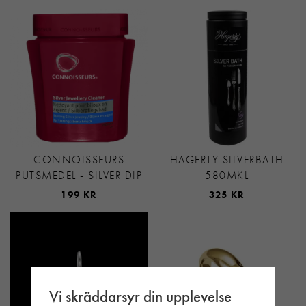
CONNOISSEURS
HAGERTY SILVERBATH
PUTSMEDEL - SILVER DIP
580MKL
199 KR
325 KR
Vi skräddarsyr din upplevelse