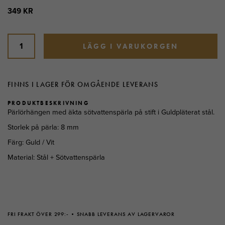
349 KR
LÄGG I VARUKORGEN
FINNS I LAGER FÖR OMGÅENDE LEVERANS
PRODUKTBESKRIVNING
Pärlörhängen med äkta sötvattenspärla på stift i Guldpläterat stål.
Storlek på pärla: 8 mm
Färg: Guld / Vit
Material: Stål + Sötvattenspärla
FRI FRAKT ÖVER 299:-
SNABB LEVERANS AV LAGERVAROR