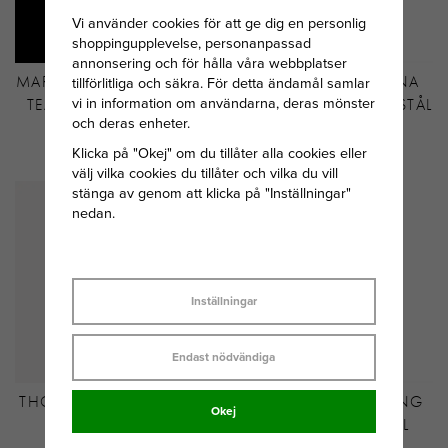
Vi använder cookies för att ge dig en personlig
shoppingupplevelse, personanpassad
annonsering och för hålla våra webbplatser
MARIA NILSDOTTER PEARL
ASTRID&AGNES ALINA
tillförlitliga och säkra. För detta ändamål samlar
vi in information om användarna, deras mönster
TEAR ÖRHÄNGE SILVER
RING GULDPLÄTERAT STÅL
och deras enheter.
MED PÄRLA
Klicka på "Okej" om du tillåter alla cookies eller
1 995 KR
449 KR
välj vilka cookies du tillåter och vilka du vill
stänga av genom att klicka på "Inställningar"
nedan.
Inställningar
Endast nödvändiga
THOMAS SABO CHARM-
AROCK BENZON RING
Okej
HÄNGSMYCKE
GULDPLÄTERAT STÅL
BOKSTAVEN E