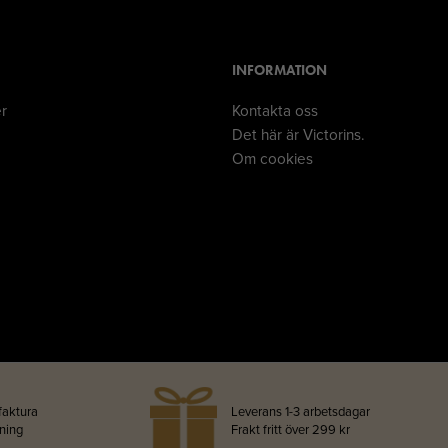
INFORMATION
er
Kontakta oss
Det här är Victorins.
Om cookies
faktura
Leverans 1-3 arbetsdagar
lning
Frakt fritt över 299 kr