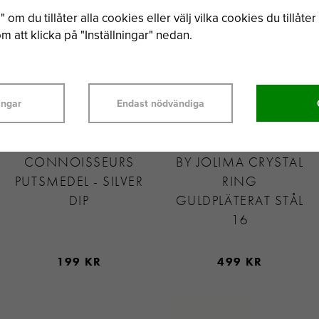
 om du tillåter alla cookies eller välj vilka cookies du tillåter 
 att klicka på "Inställningar" nedan.
ingar
Endast nödvändiga
CONNOISSEURS
BY JOLIMA CRYSTAL
PUTSMEDEL - SILVER
RING
DIP
GULDPLÄTERAT STÅL
16
199 KR
499 KR