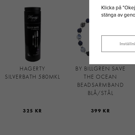
Klicka på "Okej"
stänga av genom
Inställn
HAGERTY
BY BILLGREN SAVE
SILVERBATH 580MKL
THE OCEAN
BEADSARMBAND
BLÅ/STÅL
325 KR
399 KR