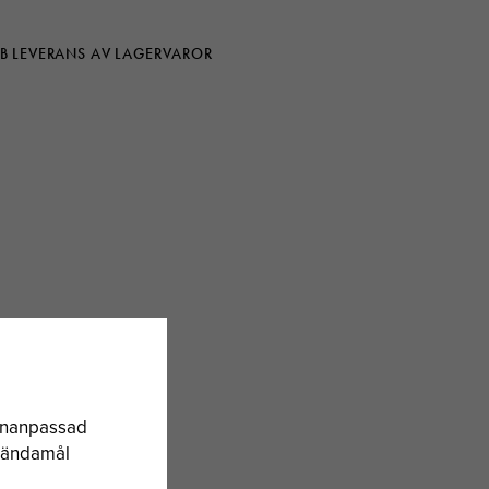
B LEVERANS AV LAGERVAROR
sonanpassad
a ändamål