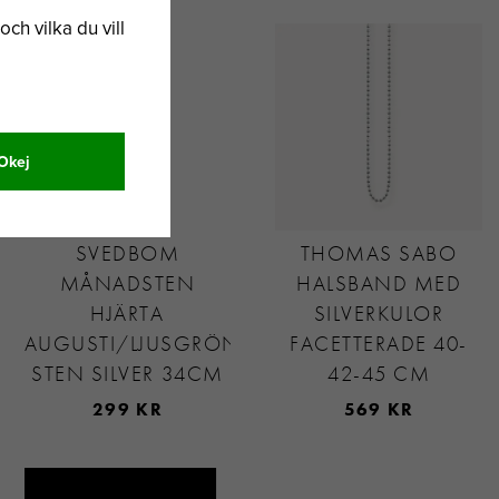
och vilka du vill
Okej
SVEDBOM
THOMAS SABO
MÅNADSTEN
HALSBAND MED
HJÄRTA
SILVERKULOR
AUGUSTI/LJUSGRÖN
FACETTERADE 40-
STEN SILVER 34CM
42-45 CM
299 KR
569 KR