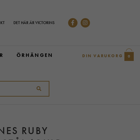
KT
DET HÄR ÄR VICTORINS
R
ÖRHÄNGEN
DIN VARUKORG
0
NES RUBY