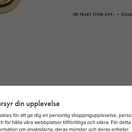
FRI FRAKT ÖVER 299:-
SNAB
rsyr din upplevelse
okies för att ge dig en personlig shoppingupplevelse, per
BÄSTSÄLJARE
 för hålla våra webbplatser tillförlitliga och säkra. För dett
nformation om användarna, deras mönster och deras enheter.