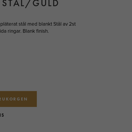
 STÅL/GULD
läterat stål med blankt Stål av 2st
da ringar. Blank finish.
ARUKORGEN
NS