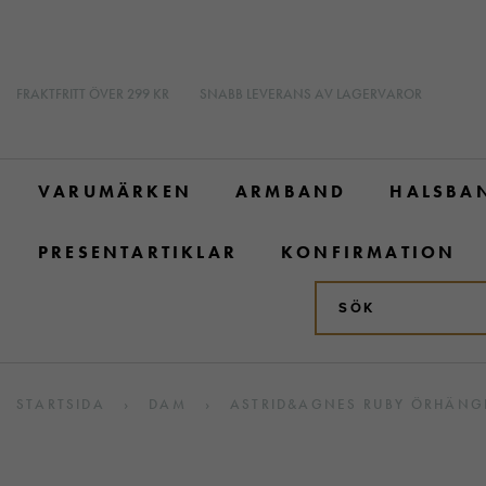
FRAKTFRITT ÖVER 299 KR
SNABB LEVERANS AV LAGERVAROR
VARUMÄRKEN
ARMBAND
HALSBA
PRESENTARTIKLAR
KONFIRMATION
STARTSIDA
›
DAM
›
ASTRID&AGNES RUBY ÖRHÄNG