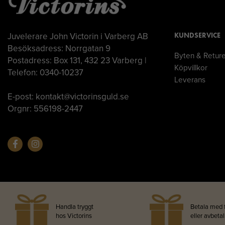
Juvelerare John Victorin i Varberg AB
KUNDSERVICE
Besöksadress: Norrgatan 9
Byten & Retur
Postadress: Box 131, 432 23 Varberg |
Köpvillkor
Telefon: 0340-10237
Leverans
E-post: kontakt@victorinsguld.se
Orgnr: 556198-2447
Handla tryggt
Betala med 
hos Victorins
eller avbeta