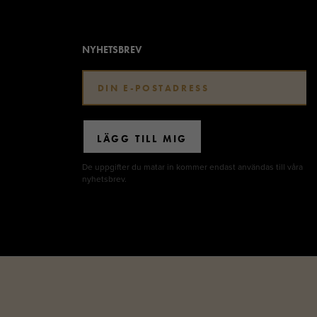
NYHETSBREV
LÄGG TILL MIG
De uppgifter du matar in kommer endast användas till våra
nyhetsbrev.