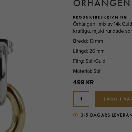
ÖRHÄNGEN
PRODUKTBESKRIVNING
Örhängen i mix av 14k Guldp
kraftiga, mjukt rundade soli
Bredd: 13 mm
Längd: 26 mm
Färg: Stål/Guld
Material: Stål
499 KR
LÄGG I V
3-5 DAGARS LEVERA