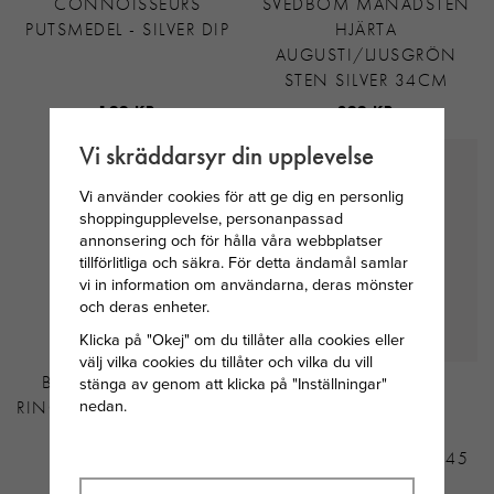
CONNOISSEURS
SVEDBOM MÅNADSTEN
PUTSMEDEL - SILVER DIP
HJÄRTA
AUGUSTI/LJUSGRÖN
STEN SILVER 34CM
199 KR
299 KR
Vi skräddarsyr din upplevelse
Vi använder cookies för att ge dig en personlig
shoppingupplevelse, personanpassad
annonsering och för hålla våra webbplatser
tillförlitliga och säkra. För detta ändamål samlar
vi in information om användarna, deras mönster
och deras enheter.
Klicka på "Okej" om du tillåter alla cookies eller
välj vilka cookies du tillåter och vilka du vill
BY JOLIMA CRYSTAL
THOMAS SABO
stänga av genom att klicka på "Inställningar"
nedan.
RING GULDPLÄTERAT STÅL
HALSBAND MED
16
SILVERKULOR
FACETTERADE 40-42-45
CM