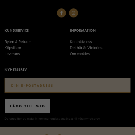
KUNDSERVICE
INFORMATION
Byten & Returer
Kontakta oss
Köpvillkor
Det här är Victorins.
Leverans
Om cookies
NYHETSBREV
LÄGG TILL MIG
De uppgifter du matar in kommer endast användas till våra nyhetsbrev.