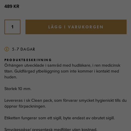
489 KR
LÄGG I VARUKORGEN
5-7 DAGAR
PRODUKTBESKRIVNING
Örhängen utvecklade i samråd med hudläkare, i ren medicinsk
titan. Guldfärgad ytbeläggning som inte kommer i kontakt med
huden.
Storlek 10 mm.
Levereras i sk Clean pack, som förvarar smycket hygieniskt tills du
öppnar förpackningen.
Etiketten fungerar som ett sigill, byte endast av obrutet sigill.
Smyckespåse/ presentask medföljer utan kostnad.