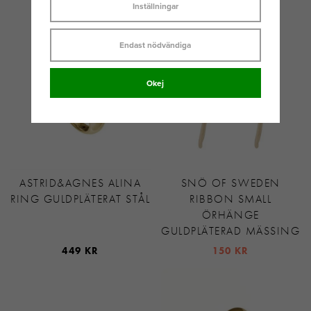
Inställningar
499 KR
569 KR
Endast nödvändiga
Okej
ASTRID&AGNES ALINA
SNÖ OF SWEDEN
RING GULDPLÄTERAT STÅL
RIBBON SMALL
ÖRHÄNGE
GULDPLÄTERAD MÄSSING
449 KR
150 KR