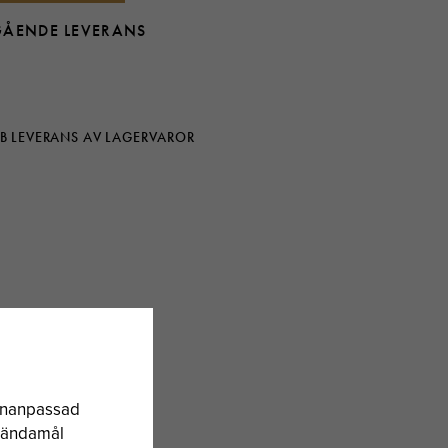
GÅENDE LEVERANS
B LEVERANS AV LAGERVAROR
sonanpassad
a ändamål