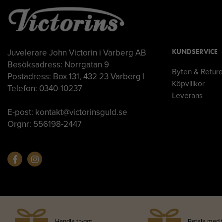
Juvelerare John Victorin i Varberg AB
KUNDSERVICE
Besöksadress: Norrgatan 9
Byten & Retur
Postadress: Box 131, 432 23 Varberg |
Köpvillkor
Telefon: 0340-10237
Leverans
E-post: kontakt@victorinsguld.se
Orgnr: 556198-2447
Handla tryggt
Betala med 