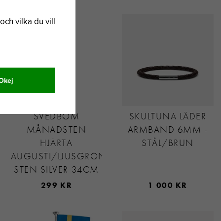
och vilka du vill
Okej
SVEDBOM
SKULTUNA LÄDER
MÅNADSTEN
ARMBAND 6MM -
HJÄRTA
STÅL/BRUN
AUGUSTI/LJUSGRÖN
STEN SILVER 34CM
299 KR
1 000 KR