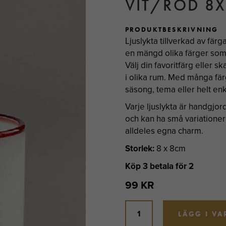
VIT/RÖD 8
PRODUKTBESKRIVNING
Ljuslykta tillverkad av färga
en mängd olika färger som
Välj din favoritfärg eller s
i olika rum. Med många fär
säsong, tema eller helt en
Varje ljuslykta är handgjord
och kan ha små variationer i
alldeles egna charm.
Storlek:
8 x 8cm
Köp 3 betala för 2
99 KR
LÄGG I V