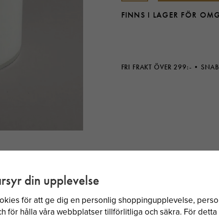
FINNS I LAGER FÖR OM
FRI FRAKT ÖVER 299:-
SNAB
rsyr din upplevelse
okies för att ge dig en personlig shoppingupplevelse, per
BÄSTSÄLJARE
 för hålla våra webbplatser tillförlitliga och säkra. För dett