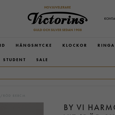
HOVJUVELERARE
KONTA
GULD OCH SILVER SEDAN 1908
ND
HÄNGSMYCKE
KLOCKOR
RINGA
STUDENT
SALE
T/RÖD 8X8CM
BY VI HARM