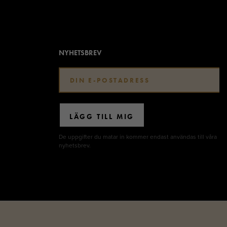
NYHETSBREV
LÄGG TILL MIG
De uppgifter du matar in kommer endast användas till våra
nyhetsbrev.