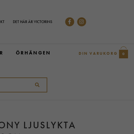
KT
DET HÄR ÄR VICTORINS
R
ÖRHÄNGEN
DIN VARUKORG
0
ONY LJUSLYKTA