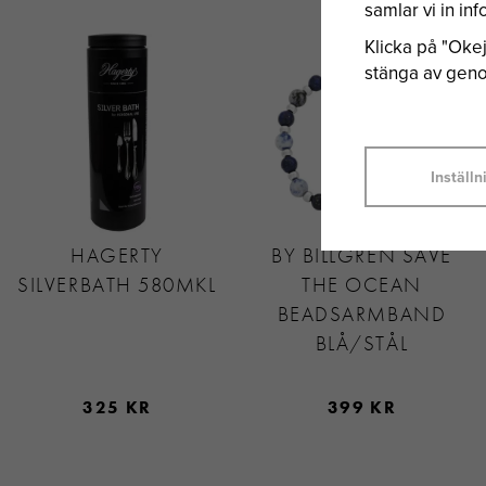
samlar vi in i
Klicka på "Okej"
stänga av genom
Inställn
HAGERTY
BY BILLGREN SAVE
SILVERBATH 580MKL
THE OCEAN
BEADSARMBAND
BLÅ/STÅL
325 KR
399 KR