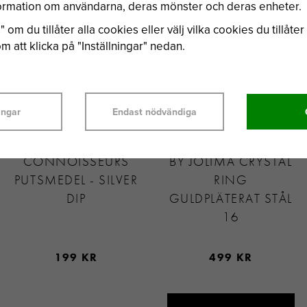
nformation om användarna, deras mönster och deras enheter.
 om du tillåter alla cookies eller välj vilka cookies du tillåter 
 att klicka på "Inställningar" nedan.
ingar
Endast nödvändiga
CONNOISSEURS
BY JOLIMA CRYSTAL
PUTSMEDEL - SILVER
RING
DIP
GULDPLÄTERAT STÅL
16
199 KR
499 KR