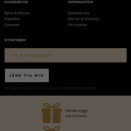
KUNDSERVICE
INFORMATION
Byten & Returer
Kontakta oss
Köpvillkor
Det här är Victorins.
Leverans
Om cookies
NYHETSBREV
LÄGG TILL MIG
De uppgifter du matar in kommer endast användas till våra nyhetsbrev.
Handla tryggt
hos Victorins