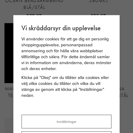
OCEAN BEADSARMBAND
580MKL
BLÅ/STÅL
399 KR
325 KR
Vi skräddarsyr din upplevelse
Vi använder cookies för att ge dig en personlig
shoppingupplevelse, personanpassad
annonsering och för hålla våra webbplatser
tillförlitliga och säkra. För detta ändamål samlar
vi in information om användarna, deras mönster
och deras enheter.
Klicka på "Okej" om du tillåter alla cookies eller
välj vilka cookies du tillåter och vilka du vill
MARIA NILSDOTTER PEARL
ASTRID&AGNES ALINA
stänga av genom att klicka på "Inställningar"
nedan.
TEAR ÖRHÄNGE SILVER
RING GULDPLÄTERAT STÅL
MED PÄRLA
1 995 KR
449 KR
Inställningar