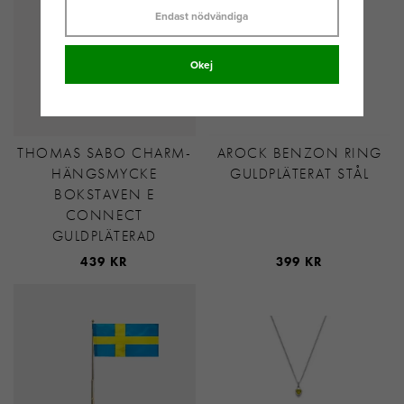
Endast nödvändiga
Okej
THOMAS SABO CHARM-
AROCK BENZON RING
HÄNGSMYCKE
GULDPLÄTERAT STÅL
BOKSTAVEN E
CONNECT
GULDPLÄTERAD
439 KR
399 KR