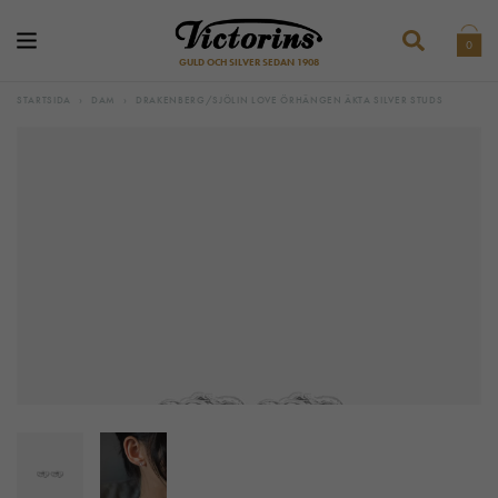
0
GULD OCH SILVER SEDAN 1908
STARTSIDA
›
DAM
›
DRAKENBERG/SJÖLIN LOVE ÖRHÄNGEN ÄKTA SILVER STUDS