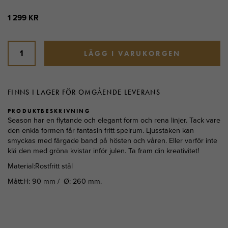
1 299 KR
LÄGG I VARUKORGEN
FINNS I LAGER FÖR OMGÅENDE LEVERANS
PRODUKTBESKRIVNING
Season har en flytande och elegant form och rena linjer. Tack vare
den enkla formen får fantasin fritt spelrum. Ljusstaken kan
smyckas med färgade band på hösten och våren. Eller varför inte
klä den med gröna kvistar inför julen. Ta fram din kreativitet!
Material:Rostfritt stål
Mått:H: 90 mm / Ø: 260 mm.