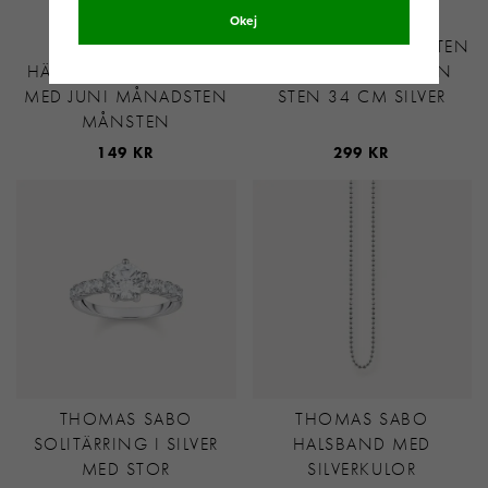
Okej
SVEDBOM
SVEDBOM MÅNADSSTEN
HÄNGSMYCKE I SILVER
HJÄRTA MAJ / GRÖN
MED JUNI MÅNADSTEN
STEN 34 CM SILVER
MÅNSTEN
149 KR
299 KR
THOMAS SABO
THOMAS SABO
SOLITÄRRING I SILVER
HALSBAND MED
MED STOR
SILVERKULOR