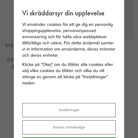
Vi skräddarsyr din upplevelse
Vi använder cookies för att ge dig en personlig
shoppingupplevelse, personanpassad
annonsering och för hålla våra webbplatser
tillförlitliga och säkra. För detta ändamål samlar
SVEDBOM MÅNADSSTEN
SKULTUNA LÄDER
vi in information om användarna, deras mönster
HJÄRTA
ARMBAND 6MM -
och deras enheter.
DECEMBER/TURKOSBLÅ
STÅL/BRUN
Klicka på "Okej" om du tillåter alla cookies eller
STEN 34 CM SILVER
välj vilka cookies du tillåter och vilka du vill
295 KR
1 000 KR
stänga av genom att klicka på "Inställningar"
nedan.
Inställningar
Endast nödvändiga