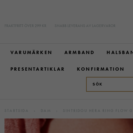
FRAKTFRITT ÖVER 299 KR
SNABB LEVERANS AV LAGERVAROR
VARUMÄRKEN
ARMBAND
HALSBA
PRESENTARTIKLAR
KONFIRMATION
STARTSIDA
›
DAM
›
SINTRIDOU HERA RING FLOW G