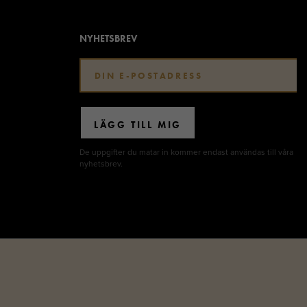
NYHETSBREV
LÄGG TILL MIG
De uppgifter du matar in kommer endast användas till våra
nyhetsbrev.