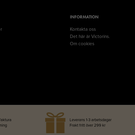
INFORMATION
er
Kontakta oss
Det här är Victorins.
Om cookies
faktura
Leverans 1-3 arbetsdagar
lning
Frakt fritt över 299 kr