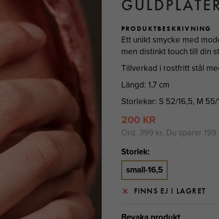
GULDPLÄTER
PRODUKTBESKRIVNING
Ett unikt smycke med mode
men distinkt touch till din sti
Tillverkad i rostfritt stål 
Längd: 1,7 cm
Storlekar: S 52/16,5, M 55/1
200 KR
Ord.
399 kr
. Du sparar
199 
Storlek:
small-16,5
FINNS EJ I LAGRET
Bevaka produkt