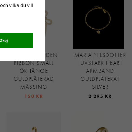
och vilka du vill
Okej
SNÖ OF SWEDEN
MARIA NILSDOTTER
RIBBON SMALL
TUVSTARR HEART
ÖRHÄNGE
ARMBAND
GULDPLÄTERAD
GULDPLÄTERAT
MÄSSING
SILVER
150 KR
2 295 KR