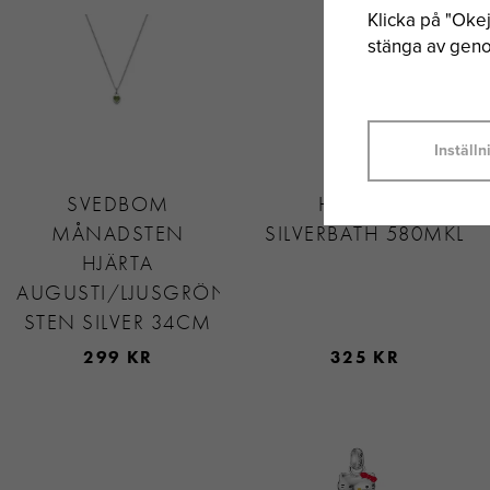
Klicka på "Okej"
stänga av genom
Inställn
SVEDBOM
HAGERTY
MÅNADSTEN
SILVERBATH 580MKL
HJÄRTA
AUGUSTI/LJUSGRÖN
STEN SILVER 34CM
299 KR
325 KR