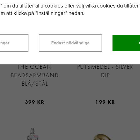
 om du tillåter alla cookies eller välj vilka cookies du tillåter 
 att klicka på "Inställningar" nedan.
ingar
Endast nödvändiga
BY BILLGREN SAVE
CONNOISSEURS
THE OCEAN
PUTSMEDEL - SILVER
BEADSARMBAND
DIP
BLÅ/STÅL
399 KR
199 KR