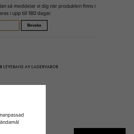
n så meddelar vi dig när produkten finns i
as i upp till 180 dagar.
Bevaka
B LEVERANS AV LAGERVAROR
sonanpassad
a ändamål