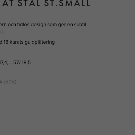
AT STÅL ST.SMALL
rn och tidlös design som ger en subtil
l.
med 18 karats guldplätering
7,4, L 57/ 18,5
kr
(
50
%)