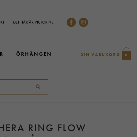
KT
DET HÄR ÄR VICTORINS
R
ÖRHÄNGEN
DIN VARUKORG
0
 HERA RING FLOW