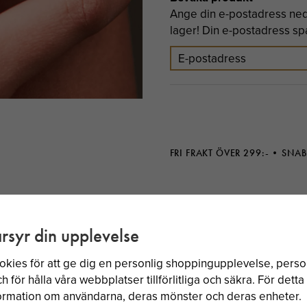
Ange din e-postadress neda
lager! Din e-postadress spar
FRI FRAKT ÖVER 299:-
SNAB
rsyr din upplevelse
BÄSTSÄLJARE
okies för att ge dig en personlig shoppingupplevelse, per
 för hålla våra webbplatser tillförlitliga och säkra. För dett
nformation om användarna, deras mönster och deras enheter.