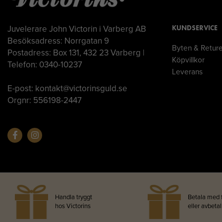
Juvelerare John Victorin i Varberg AB
KUNDSERVICE
Besöksadress: Norrgatan 9
Byten & Retur
Postadress: Box 131, 432 23 Varberg |
Köpvillkor
Telefon: 0340-10237
Leverans
E-post: kontakt@victorinsguld.se
Orgnr: 556198-2447
Handla tryggt
Betala med 
hos Victorins
eller avbeta