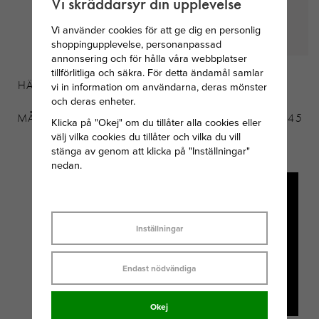
Vi skräddarsyr din upplevelse
Vi använder cookies för att ge dig en personlig
shoppingupplevelse, personanpassad
annonsering och för hålla våra webbplatser
SVEDBOM
THOMAS SABO
tillförlitliga och säkra. För detta ändamål samlar
HÄNGSMYCKE I SILVER
HALSBAND MED
vi in information om användarna, deras mönster
och deras enheter.
MED AUGUSTI
SILVERKULOR
MÅNADSTEN CRYSOLIT
FACETTERADE 40-42-45
Klicka på "Okej" om du tillåter alla cookies eller
CM
välj vilka cookies du tillåter och vilka du vill
stänga av genom att klicka på "Inställningar"
149 KR
569 KR
nedan.
Inställningar
Endast nödvändiga
Okej