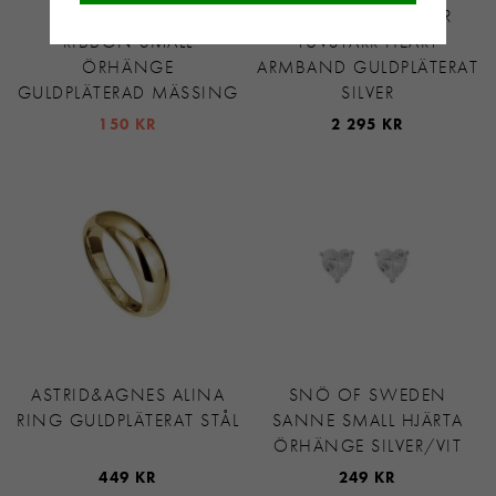
SNÖ OF SWEDEN
MARIA NILSDOTTER
RIBBON SMALL
TUVSTARR HEART
ÖRHÄNGE
ARMBAND GULDPLÄTERAT
GULDPLÄTERAD MÄSSING
SILVER
150 KR
2 295 KR
ASTRID&AGNES ALINA
SNÖ OF SWEDEN
RING GULDPLÄTERAT STÅL
SANNE SMALL HJÄRTA
ÖRHÄNGE SILVER/VIT
449 KR
249 KR