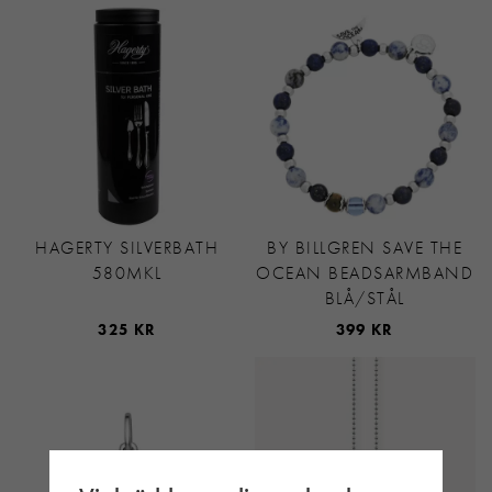
HAGERTY SILVERBATH
BY BILLGREN SAVE THE
580MKL
OCEAN BEADSARMBAND
BLÅ/STÅL
325 KR
399 KR