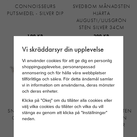
CONNOISSEURS
SVEDBOM MÅNADSTEN
PUTSMEDEL - SILVER DIP
HJÄRTA
AUGUSTI/LJUSGRÖN
STEN SILVER 34CM
199 KR
299 KR
Vi skräddarsyr din upplevelse
Vi använder cookies för att ge dig en personlig
shoppingupplevelse, personanpassad
annonsering och för hålla våra webbplatser
tillförlitliga och säkra. För detta ändamål samlar
vi in information om användarna, deras mönster
och deras enheter.
Klicka på "Okej" om du tillåter alla cookies eller
välj vilka cookies du tillåter och vilka du vill
SNÖ OF SWEDEN EIRA
SVEDBOM MÅNADSSTEN
stänga av genom att klicka på "Inställningar"
CRYSTAL ÖRHÄNGE
HJÄRTA MAJ / GRÖN
nedan.
SILVERPLÄTERAD
STEN 34 CM SILVER
MÄSSING