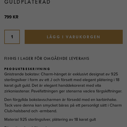
GULDPLÄTERAD
799 KR
LÄGG I VARUKORGEN
FINNS I LAGER FÖR OMGÅENDE LEVERANS
PRODUKTBESKRIVNING
Gnistrande bokstav: Charm-hänget är exklusivt designat av 925
sterlingsilver i form av ett J och försett med elegant plätering i 18
karat gult guld. Det är elegant handdekorerat med vita
zirkoniastenar. Pavéfattningen ger stenarna vackra färgskiftningar.
Den förgyllda bokstavscharmen är försedd med en karbinhake.
Tack vare denna kan smycket bäras på ett personligt sätt i Charm
Club-halsband och -armband.
Material 925 sterlingsilver, plätering av 18 karat gult