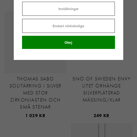
299 KR
299 KR
Inställningar
Endast nödvändiga
Okej
THOMAS SABO
SNÖ OF SWEDEN ENVY
SOLITÄRRING I SILVER
LITET ÖRHÄNGE
MED STOR
SILVERPLÄTERAD
ZIRKONIASTEN OCH
MÄSSING/KLAR
SMÅ STENAR
1 029 KR
249 KR