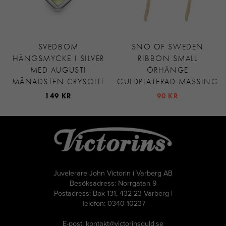
SVEDBOM
SNÖ OF SWEDEN
HÄNGSMYCKE I SILVER
RIBBON SMALL
MED AUGUSTI
ÖRHÄNGE
MÅNADSTEN CRYSOLIT
GULDPLÄTERAD MÄSSING
149 KR
90 KR
Juvelerare John Victorin i Varberg AB
Besöksadress: Norrgatan 9
Postadress: Box 131, 432 23 Varberg |
Telefon: 0340-10237
E-post: kontakt@victorinsguld.se