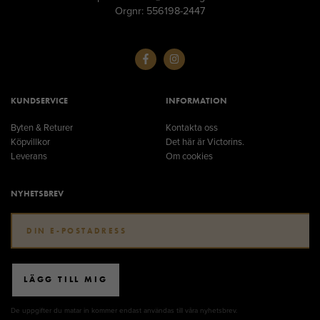
Orgnr: 556198-2447
KUNDSERVICE
INFORMATION
Byten & Returer
Kontakta oss
Köpvillkor
Det här är Victorins.
Leverans
Om cookies
NYHETSBREV
LÄGG TILL MIG
De uppgifter du matar in kommer endast användas till våra nyhetsbrev.