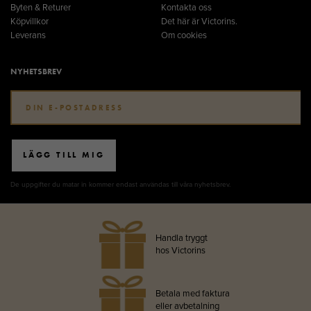
Byten & Returer
Kontakta oss
Köpvillkor
Det här är Victorins.
Leverans
Om cookies
NYHETSBREV
LÄGG TILL MIG
De uppgifter du matar in kommer endast användas till våra nyhetsbrev.
Handla tryggt
hos Victorins
Betala med faktura
eller avbetalning