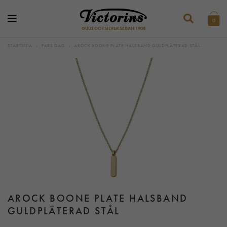
0
GULD OCH SILVER SEDAN 1908
STARTSIDA
›
FARS DAG
›
AROCK BOONE PLATE HALSBAND GULDPLÄTERAD STÅL
AROCK BOONE PLATE HALSBAND
GULDPLÄTERAD STÅL