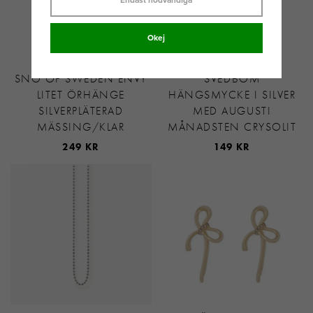
Okej
SNÖ OF SWEDEN ENVY
SVEDBOM
LITET ÖRHÄNGE
HÄNGSMYCKE I SILVER
SILVERPLÄTERAD
MED AUGUSTI
MÄSSING/KLAR
MÅNADSTEN CRYSOLIT
249 KR
149 KR