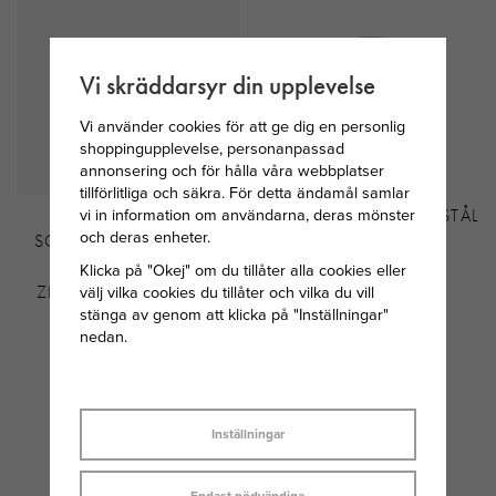
Vi skräddarsyr din upplevelse
Vi använder cookies för att ge dig en personlig
shoppingupplevelse, personanpassad
annonsering och för hålla våra webbplatser
tillförlitliga och säkra. För detta ändamål samlar
vi in information om användarna, deras mönster
THOMAS SABO
AROCK VINCE RING STÅL
och deras enheter.
SOLITÄRRING I SILVER
MED STOR
Klicka på "Okej" om du tillåter alla cookies eller
välj vilka cookies du tillåter och vilka du vill
ZIRKONIASTEN OCH
stänga av genom att klicka på "Inställningar"
SMÅ STENAR
nedan.
1 029 KR
399 KR
Inställningar
Endast nödvändiga