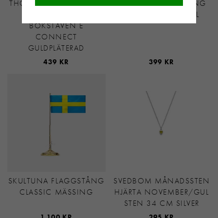
THOMAS SABO CHARM-
AROCK BENZON RING
HÄNGSMYCKE
GULDPLÄTERAT STÅL
BOKSTAVEN E
CONNECT
GULDPLÄTERAD
439 KR
399 KR
SKULTUNA FLAGGSTÅNG
SVEDBOM MÅNADSSTEN
CLASSIC MÄSSING
HJÄRTA NOVEMBER/GUL
STEN 34 CM SILVER
1 100 KR
295 KR