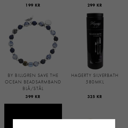
199 KR
299 KR
BY BILLGREN SAVE THE
HAGERTY SILVERBATH
OCEAN BEADSARMBAND
580MKL
BLÅ/STÅL
399 KR
325 KR