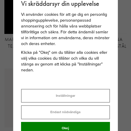
Vi skräddarsyr din upplevelse
Vi använder cookies för att ge dig en personlig
shoppingupplevelse, personanpassad
annonsering och för hålla våra webbplatser
tillförlitliga och säkra. För detta ändamål samlar
vi in information om användarna, deras mönster
MARIA NILSDOTTER PEARL
ASTRID&AGNES ALINA
och deras enheter.
TEAR ÖRHÄNGE SILVER
RING GULDPLÄTERAT STÅL
Klicka på "Okej" om du tillåter alla cookies eller
MED PÄRLA
välj vilka cookies du tillåter och vilka du vill
1 995 KR
449 KR
stänga av genom att klicka på "Inställningar"
nedan.
Inställningar
Endast nödvändiga
Okej