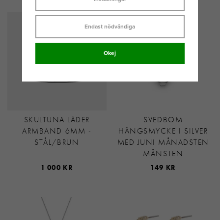
Endast nödvändiga
Okej
SKULTUNA LÄDER
SVEDBOM
ARMBAND 6MM -
HÄNGSMYCKE I SILVER
STÅL/BRUN
MED JUNI MÅNADSTEN
MÅNSTEN
1 000 KR
149 KR