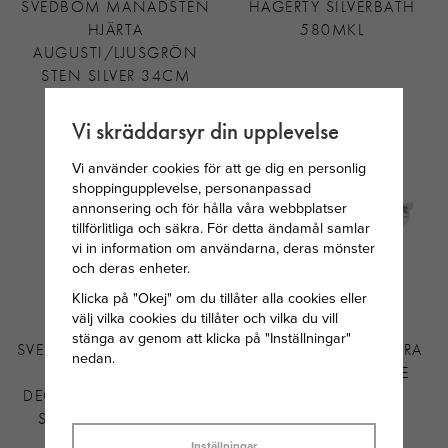
SVEDBOM MÅNADSTEN
HAGERTY SILVERBATH
HJÄRTA
580MKL
AUGUSTI/LJUSGRÖN
STEN SILVER 34CM
299 KR
325 KR
Vi skräddarsyr din upplevelse
Vi använder cookies för att ge dig en personlig
shoppingupplevelse, personanpassad
annonsering och för hålla våra webbplatser
tillförlitliga och säkra. För detta ändamål samlar
vi in information om användarna, deras mönster
och deras enheter.
Klicka på "Okej" om du tillåter alla cookies eller
välj vilka cookies du tillåter och vilka du vill
stänga av genom att klicka på "Inställningar"
SVEDBOM MÅNADSSTEN
SNÖ OF SWEDEN EIRA
nedan.
HJÄRTA
CRYSTAL ÖRHÄNGE
DECEMBER/TURKOSBLÅ
SILVERPLÄTERAD
STEN 34 CM SILVER
MÄSSING
Inställningar
295 KR
299 KR