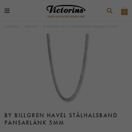
0
GULD OCH SILVER SEDAN 1908
STARTSIDA
›
FARS DAG
›
BY BILLGREN HAVEL STÅLHALSBAND PANSARLÄNK 5MM
BY BILLGREN HAVEL STÅLHALSBAND
PANSARLÄNK 5MM