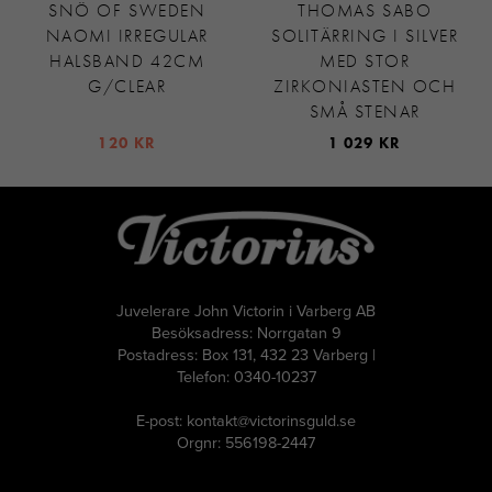
SNÖ OF SWEDEN
THOMAS SABO
NAOMI IRREGULAR
SOLITÄRRING I SILVER
HALSBAND 42CM
MED STOR
G/CLEAR
ZIRKONIASTEN OCH
SMÅ STENAR
120 KR
1 029 KR
Juvelerare John Victorin i Varberg AB
Besöksadress: Norrgatan 9
Postadress: Box 131, 432 23 Varberg |
Telefon: 0340-10237
E-post: kontakt@victorinsguld.se
Orgnr: 556198-2447