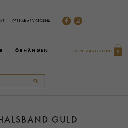
KT
DET HÄR ÄR VICTORINS
R
ÖRHÄNGEN
DIN VARUKORG
0
 HALSBAND GULD