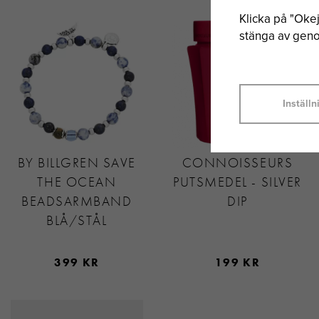
Klicka på "Okej"
stänga av genom
Inställn
BY BILLGREN SAVE
CONNOISSEURS
THE OCEAN
PUTSMEDEL - SILVER
BEADSARMBAND
DIP
BLÅ/STÅL
399 KR
199 KR