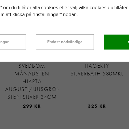
 om du tillåter alla cookies eller välj vilka cookies du tillåter 
 att klicka på "Inställningar" nedan.
ingar
Endast nödvändiga
SVEDBOM
HAGERTY
MÅNADSTEN
SILVERBATH 580MKL
HJÄRTA
AUGUSTI/LJUSGRÖN
STEN SILVER 34CM
299 KR
325 KR