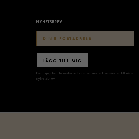
NYHETSBREV
LÄGG TILL MIG
De uppgifter du matar in kommer endast användas till våra
nyhetsbrev.