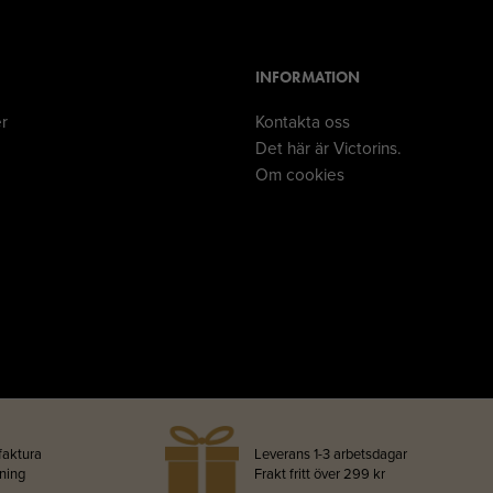
INFORMATION
er
Kontakta oss
Det här är Victorins.
Om cookies
faktura
Leverans 1-3 arbetsdagar
lning
Frakt fritt över 299 kr