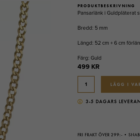
PRODUKTBESKRIVNING
Pansarlänk i Guldpläterat st
Bredd: 5 mm
Längd: 52 cm + 6 cm förlä
Färg: Guld
499 KR
LÄGG I V
3-5 DAGARS LEVERA
FRI FRAKT ÖVER 299:-
SNAB