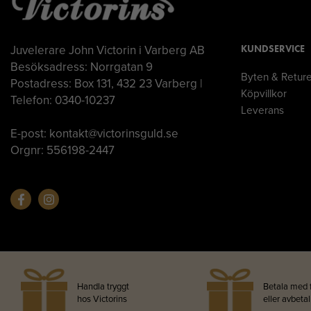
Juvelerare John Victorin i Varberg AB
KUNDSERVICE
Besöksadress: Norrgatan 9
Byten & Retur
Postadress: Box 131, 432 23 Varberg |
Köpvillkor
Telefon: 0340-10237
Leverans
E-post: kontakt@victorinsguld.se
Orgnr: 556198-2447
Handla tryggt
Betala med 
hos Victorins
eller avbeta