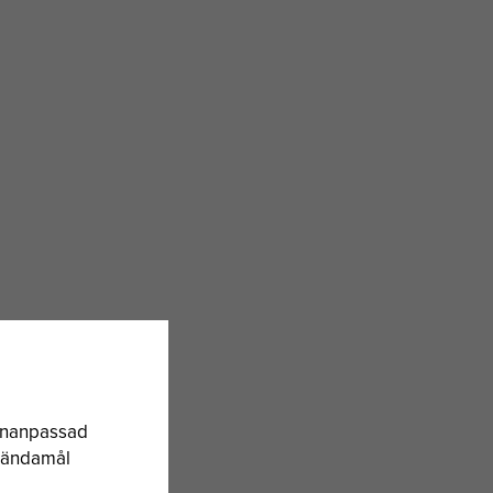
sonanpassad
a ändamål