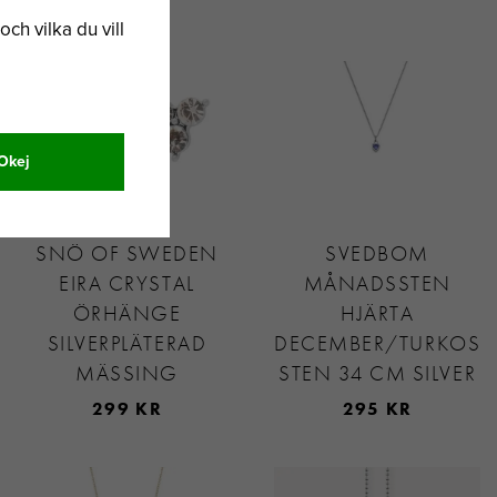
och vilka du vill
Okej
SNÖ OF SWEDEN
SVEDBOM
EIRA CRYSTAL
MÅNADSSTEN
ÖRHÄNGE
HJÄRTA
SILVERPLÄTERAD
DECEMBER/TURKOSB
MÄSSING
STEN 34 CM SILVER
299 KR
295 KR