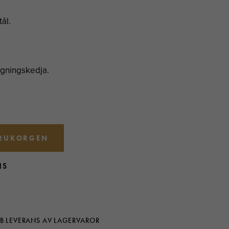
ål.
ngningskedja.
ARUKORGEN
NS
B LEVERANS AV LAGERVAROR