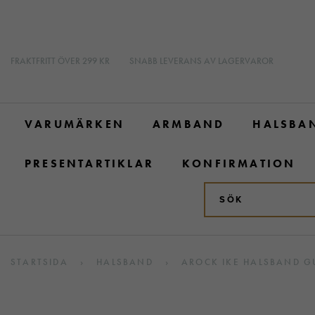
FRAKTFRITT ÖVER 299 KR
SNABB LEVERANS AV LAGERVAROR
VARUMÄRKEN
ARMBAND
HALSBA
PRESENTARTIKLAR
KONFIRMATION
STARTSIDA
›
HALSBAND
›
AROCK IKE HALSBAND G