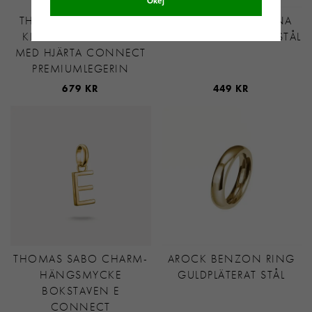
Okej
THOMAS SABO HELLO
ASTRID&AGNES ALINA
KITTY CHARM ÄNGEL
RING GULDPLÄTERAT STÅL
MED HJÄRTA CONNECT
PREMIUMLEGERIN
679 KR
449 KR
THOMAS SABO CHARM-
AROCK BENZON RING
HÄNGSMYCKE
GULDPLÄTERAT STÅL
BOKSTAVEN E
CONNECT