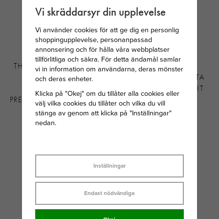
Vi skräddarsyr din upplevelse
Vi använder cookies för att ge dig en personlig
shoppingupplevelse, personanpassad
annonsering och för hålla våra webbplatser
tillförlitliga och säkra. För detta ändamål samlar
THOMAS SABO HELLO
SNÖ OF SWEDEN
vi in information om användarna, deras mönster
KITTY CHARM BLÅ
SANNE SMALL HJÄRTA
och deras enheter.
CONNECT
ÖRHÄNGE SILVER/VIT
Klicka på "Okej" om du tillåter alla cookies eller
PREMIUMLEGERING KALL
välj vilka cookies du tillåter och vilka du vill
stänga av genom att klicka på "Inställningar"
569 KR
249 KR
nedan.
Inställningar
Endast nödvändiga