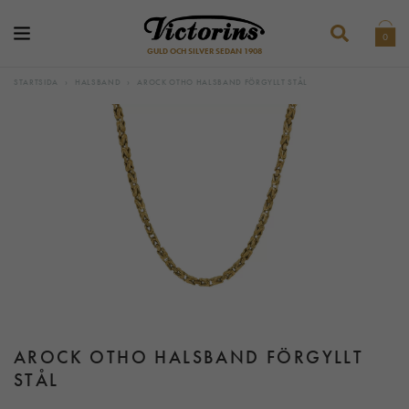
0
GULD OCH SILVER SEDAN 1908
STARTSIDA
›
HALSBAND
›
AROCK OTHO HALSBAND FÖRGYLLT STÅL
AROCK OTHO HALSBAND FÖRGYLLT
STÅL