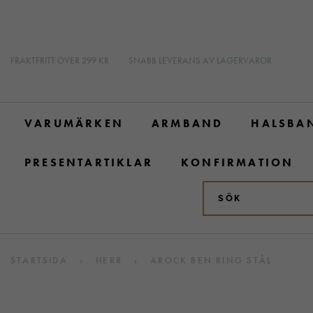
FRAKTFRITT ÖVER 299 KR
SNABB LEVERANS AV LAGERVAROR
VARUMÄRKEN
ARMBAND
HALSBA
PRESENTARTIKLAR
KONFIRMATION
STARTSIDA
›
HERR
›
AROCK BEN RING STÅL