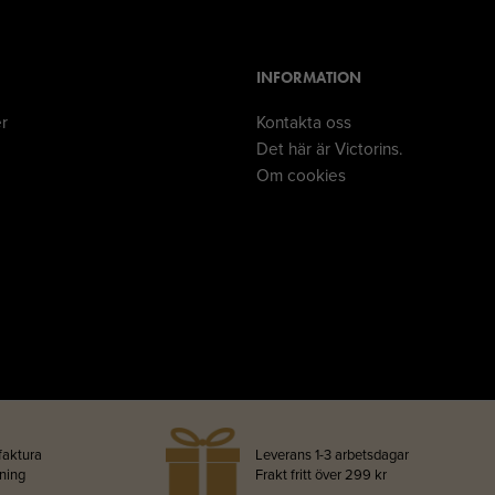
INFORMATION
er
Kontakta oss
Det här är Victorins.
Om cookies
faktura
Leverans 1-3 arbetsdagar
lning
Frakt fritt över 299 kr