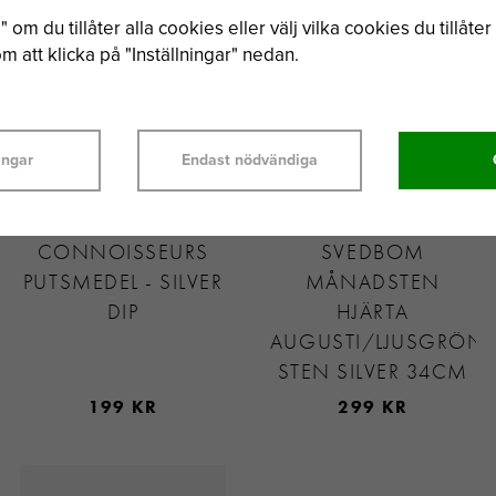
 om du tillåter alla cookies eller välj vilka cookies du tillåter 
 att klicka på "Inställningar" nedan.
ingar
Endast nödvändiga
CONNOISSEURS
SVEDBOM
PUTSMEDEL - SILVER
MÅNADSTEN
DIP
HJÄRTA
AUGUSTI/LJUSGRÖN
STEN SILVER 34CM
199 KR
299 KR