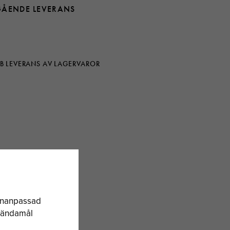
GÅENDE LEVERANS
B LEVERANS AV LAGERVAROR
sonanpassad
a ändamål