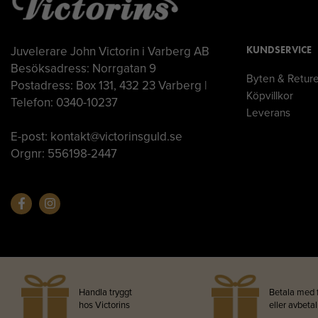
Juvelerare John Victorin i Varberg AB
KUNDSERVICE
Besöksadress: Norrgatan 9
Byten & Retur
Postadress: Box 131, 432 23 Varberg |
Köpvillkor
Telefon: 0340-10237
Leverans
E-post: kontakt@victorinsguld.se
Orgnr: 556198-2447
Handla tryggt
Betala med 
hos Victorins
eller avbeta