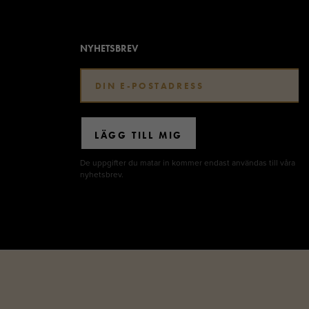
NYHETSBREV
LÄGG TILL MIG
De uppgifter du matar in kommer endast användas till våra
nyhetsbrev.