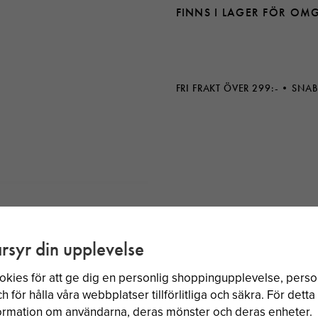
FINNS I LAGER FÖR OM
FRI FRAKT ÖVER 299:-
SNAB
rsyr din upplevelse
okies för att ge dig en personlig shoppingupplevelse, per
BÄSTSÄLJARE
 för hålla våra webbplatser tillförlitliga och säkra. För dett
nformation om användarna, deras mönster och deras enheter.