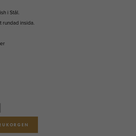
sh i Stål.
 rundad insida.
ter
ARUKORGEN