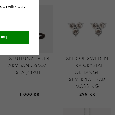
och vilka du vill
Okej
SKULTUNA LÄDER
SNÖ OF SWEDEN
ARMBAND 6MM -
EIRA CRYSTAL
STÅL/BRUN
ÖRHÄNGE
SILVERPLÄTERAD
MÄSSING
1 000 KR
299 KR