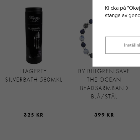
Klicka på "Okej"
stänga av genom
Inställn
HAGERTY
BY BILLGREN SAVE
SILVERBATH 580MKL
THE OCEAN
BEADSARMBAND
BLÅ/STÅL
325 KR
399 KR